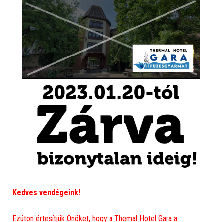
Kedves vendégeink!
Ezúton értesítjük Önöket, hogy a Themal Hotel Gara a