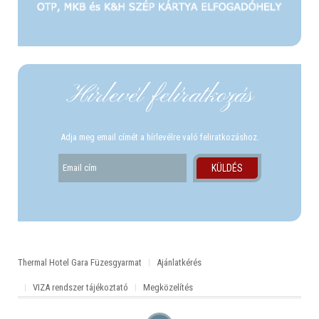
Hírlevél felíratkozás
Adja meg email címét a hírlevélre való feliratkozáshoz.
Thermal Hotel Gara Füzesgyarmat
Ajánlatkérés
VIZA rendszer tájékoztató
Megközelítés