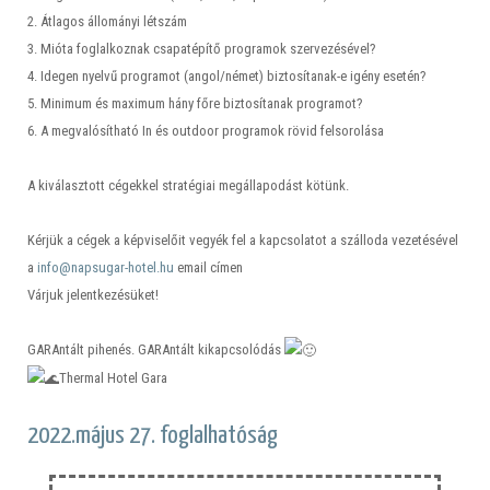
2. Átlagos állományi létszám
3. Mióta foglalkoznak csapatépítő programok szervezésével?
4. Idegen nyelvű programot (angol/német) biztosítanak-e igény esetén?
5. Minimum és maximum hány főre biztosítanak programot?
6. A megvalósítható In és outdoor programok rövid felsorolása
A kiválasztott cégekkel stratégiai megállapodást kötünk.
Kérjük a cégek a képviselőit vegyék fel a kapcsolatot a szálloda vezetésével
a
info@napsugar-hotel.hu
email címen
Várjuk jelentkezésüket!
GARAntált pihenés. GARAntált kikapcsolódás
Thermal Hotel Gara️
2022.május 27. foglalhatóság