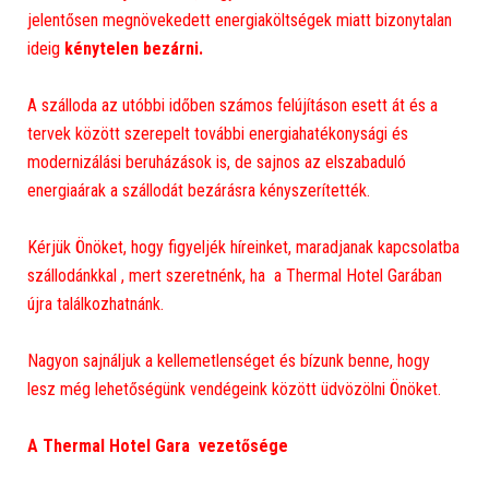
jelentősen megnövekedett energiaköltségek miatt bizonytalan
ideig
kénytelen bezárni.
A szálloda az utóbbi időben számos felújításon esett át és a
tervek között szerepelt további energiahatékonysági és
modernizálási beruházások is, de sajnos az elszabaduló
energiaárak a szállodát bezárásra kényszerítették.
Kérjük Önöket, hogy figyeljék híreinket, maradjanak kapcsolatba
szállodánkkal , mert szeretnénk, ha a Thermal Hotel Garában
újra találkozhatnánk.
Nagyon sajnáljuk a kellemetlenséget és bízunk benne, hogy
lesz még lehetőségünk vendégeink között üdvözölni Önöket.
A Thermal Hotel Gara vezetősége