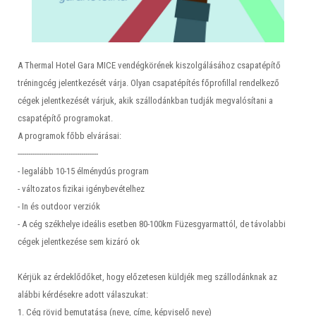
A Thermal Hotel Gara MICE vendégkörének kiszolgálásához csapatépítő
tréningcég jelentkezését várja. Olyan csapatépítés főprofillal rendelkező
cégek jelentkezését várjuk, akik szállodánkban tudják megvalósítani a
csapatépítő programokat.
A programok főbb elvárásai:
--------------------------------------
- legalább 10-15 élménydús program
- változatos fizikai igénybevételhez
- In és outdoor verziók
- A cég székhelye ideális esetben 80-100km Füzesgyarmattól, de távolabbi
cégek jelentkezése sem kizáró ok
Kérjük az érdeklődőket, hogy előzetesen küldjék meg szállodánknak az
alábbi kérdésekre adott válaszukat:
1. Cég rövid bemutatása (neve, címe, képviselő neve)