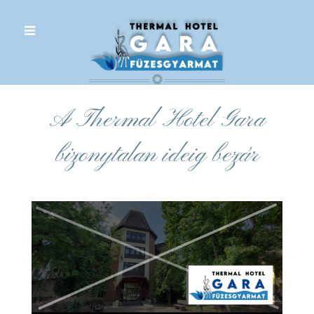
.
A Thermal Hotel Gara
bizonytalan ideig bezár