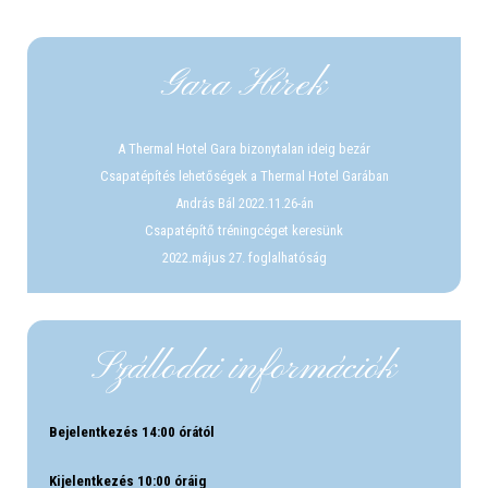
Gara Hírek
A Thermal Hotel Gara bizonytalan ideig bezár
Csapatépítés lehetőségek a Thermal Hotel Garában
András Bál 2022.11.26-án
Csapatépítő tréningcéget keresünk
2022.május 27. foglalhatóság
Szállodai információk
Bejelentkezés 14:00 órától
Kijelentkezés 10:00 óráig