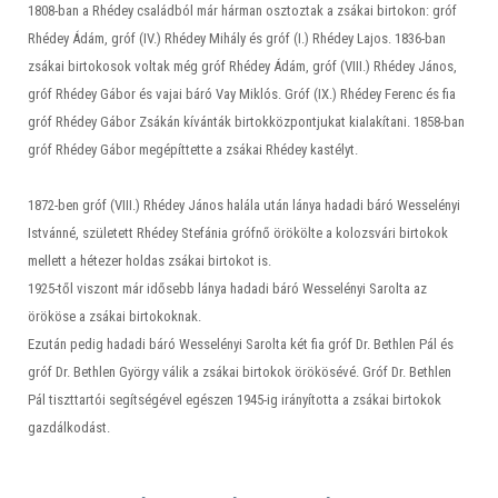
1808-ban a Rhédey családból már hárman osztoztak a zsákai birtokon: gróf
Rhédey Ádám, gróf (IV.) Rhédey Mihály és gróf (I.) Rhédey Lajos. 1836-ban
zsákai birtokosok voltak még gróf Rhédey Ádám, gróf (VIII.) Rhédey János,
gróf Rhédey Gábor és vajai báró Vay Miklós. Gróf (IX.) Rhédey Ferenc és fia
gróf Rhédey Gábor Zsákán kívánták birtokközpontjukat kialakítani. 1858-ban
gróf Rhédey Gábor megépíttette a zsákai Rhédey kastélyt.
1872-ben gróf (VIII.) Rhédey János halála után lánya hadadi báró Wesselényi
Istvánné, született Rhédey Stefánia grófnő örökölte a kolozsvári birtokok
mellett a hétezer holdas zsákai birtokot is.
1925-től viszont már idősebb lánya hadadi báró Wesselényi Sarolta az
örököse a zsákai birtokoknak.
Ezután pedig hadadi báró Wesselényi Sarolta két fia gróf Dr. Bethlen Pál és
gróf Dr. Bethlen György válik a zsákai birtokok örökösévé. Gróf Dr. Bethlen
Pál tiszttartói segítségével egészen 1945-ig irányította a zsákai birtokok
gazdálkodást.