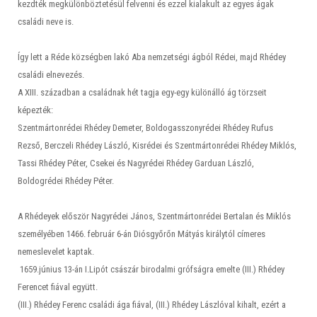
kezdték megkülönböztetésül felvenni és ezzel kialakult az egyes ágak
családi neve is.
Így lett a Réde községben lakó Aba nemzetségi ágból Rédei, majd Rhédey
családi elnevezés.
A XIII. században a családnak hét tagja egy-egy különálló ág törzseit
képezték:
Szentmártonrédei Rhédey Demeter, Boldogasszonyrédei Rhédey Rufus
Rezső, Berczeli Rhédey László, Kisrédei és Szentmártonrédei Rhédey Miklós,
Tassi Rhédey Péter, Csekei és Nagyrédei Rhédey Garduan László,
Boldogrédei Rhédey Péter.
A Rhédeyek először Nagyrédei János, Szentmártonrédei Bertalan és Miklós
személyében 1466. február 6-án Diósgyőrőn Mátyás királytól címeres
nemeslevelet kaptak.
1659.június 13-án I.Lipót császár birodalmi grófságra emelte (III.) Rhédey
Ferencet fiával együtt.
(III.) Rhédey Ferenc családi ága fiával, (III.) Rhédey Lászlóval kihalt, ezért a