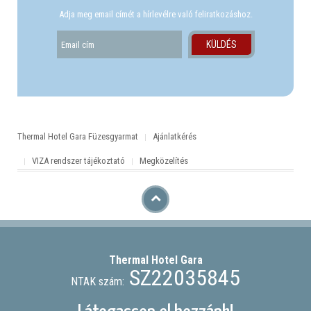
Adja meg email címét a hírlevélre való feliratkozáshoz.
Thermal Hotel Gara Füzesgyarmat
Ajánlatkérés
VIZA rendszer tájékoztató
Megközelítés
Thermal Hotel
Gara
SZ22035845
NTAK szám: