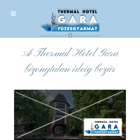
.
A Thermal Hotel Gara
bizonytalan ideig bezár