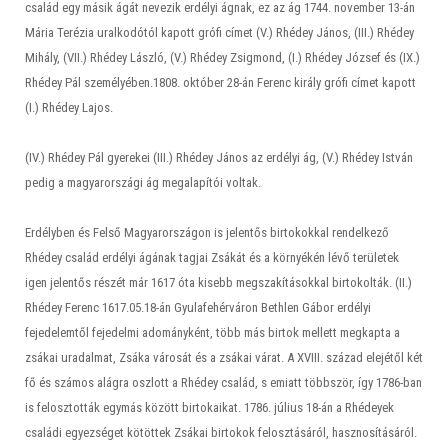
család egy másik ágát nevezik erdélyi ágnak, ez az ág 1744. november 13-án
Mária Terézia uralkodótól kapott grófi címet (V.) Rhédey János, (III.) Rhédey
Mihály, (VII.) Rhédey László, (V.) Rhédey Zsigmond, (I.) Rhédey József és (IX.)
Rhédey Pál személyében.1808. október 28-án Ferenc király grófi címet kapott
(I.) Rhédey Lajos.
(IV.) Rhédey Pál gyerekei (III.) Rhédey János az erdélyi ág, (V.) Rhédey István
pedig a magyarországi ág megalapítói voltak.
Erdélyben és Felső Magyarországon is jelentős birtokokkal rendelkező
Rhédey család erdélyi ágának tagjai Zsákát és a környékén lévő területek
igen jelentős részét már 1617 óta kisebb megszakításokkal birtokolták. (II.)
Rhédey Ferenc 1617.05.18-án Gyulafehérváron Bethlen Gábor erdélyi
fejedelemtől fejedelmi adományként, több más birtok mellett megkapta a
zsákai uradalmat, Zsáka városát és a zsákai várat. A XVIII. század elejétől két
fő és számos alágra oszlott a Rhédey család, s emiatt többször, így 1786-ban
is felosztották egymás között birtokaikat. 1786. július 18-án a Rhédeyek
családi egyezséget kötöttek Zsákai birtokok felosztásáról, hasznosításáról.