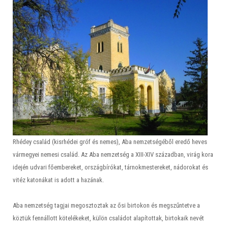
Rhédey család (kisrhédei gróf és nemes), Aba nemzetségéből eredő heves
vármegyei nemesi család. Az Aba nemzetség a XIII-XIV században, virág kora
idején udvari főembereket, országbírókat, tárnokmestereket, nádorokat és
vitéz katonákat is adott a hazának.
Aba nemzetség tagjai megosztoztak az ősi birtokon és megszűntetve a
köztük fennállott kötelékeket, külön családot alapítottak, birtokaik nevét