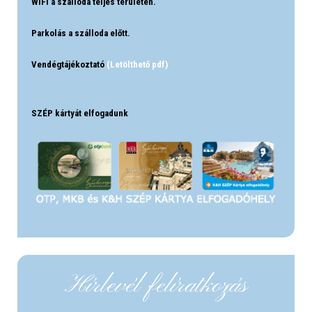
WiFi a szálloda teljes területén.
Parkolás a szálloda előtt.
Vendégtájékoztató
(Letölthető pdf)
SZÉP kártyát elfogadunk
Hírlevél felíratkozás