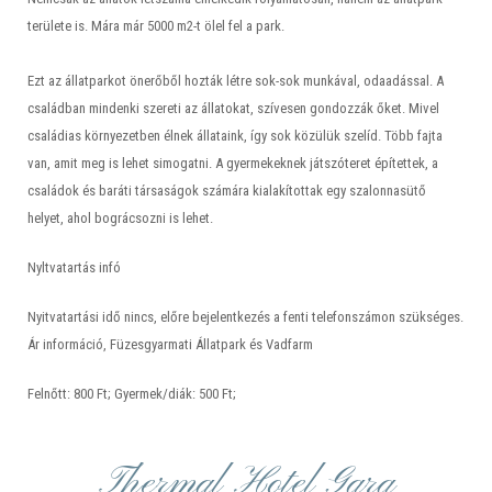
területe is. Mára már 5000 m2-t ölel fel a park.
Ezt az állatparkot önerőből hozták létre sok-sok munkával, odaadással. A
családban mindenki szereti az állatokat, szívesen gondozzák őket. Mivel
családias környezetben élnek állataink, így sok közülük szelíd. Több fajta
van, amit meg is lehet simogatni. A gyermekeknek játszóteret építettek, a
családok és baráti társaságok számára kialakítottak egy szalonnasütő
helyet, ahol bográcsozni is lehet.
Nyltvatartás infó
Nyitvatartási idő nincs, előre bejelentkezés a fenti telefonszámon szükséges.
Ár információ, Füzesgyarmati Állatpark és Vadfarm
Felnőtt: 800 Ft; Gyermek/diák: 500 Ft;
Thermal Hotel Gara