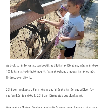
Az évek során folyamatosan bővült az állatfajták létszáma, mára már közel
100 fajta állat tekinthető meg itt. Vannak őshonos magyar fajták és más
földrészeken élők is.
2014-ben megkapta a Farm néhány vadfajtának a tartási engedélyét, így
vadfarmként is működik. 2016-ban létrehoztak egy alapítványt.
Nemcsak az állatok létszáma emelkedik folyamatosan, hanem az állatpark