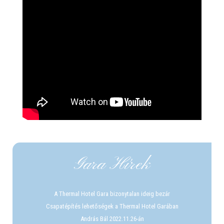
Gara Hírek
A Thermal Hotel Gara bizonytalan ideig bezár
Csapatépítés lehetőségek a Thermal Hotel Garában
András Bál 2022.11.26-án