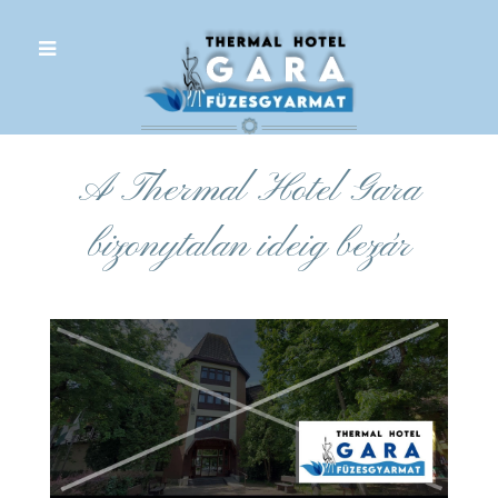
.
A Thermal Hotel Gara
bizonytalan ideig bezár