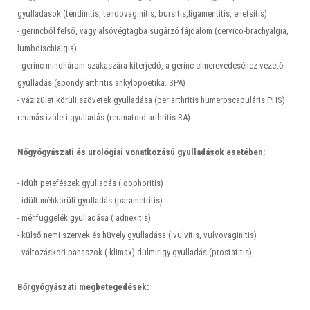
gyulladások (tendinitis, tendovaginitis, bursitis,ligamentitis, enetsitis)
- gerincből felső, vagy alsóvégtagba sugárzó fájdalom (cervico-brachyalgia,
lumboischialgia)
- gerinc mindhárom szakaszára kiterjedő, a gerinc elmerevedéséhez vezető
gyulladás (spondylarthritis ankylopoetika. SPA)
- vázizület körüli szövetek gyulladása (periarthritis humerpscapuláris PHS)
reumás izületi gyulladás (reumatoid arthritis RA)
Nőgyógyászati és urológiai vonatkozású gyulladások esetében:
- idült petefészek gyulladás ( oophoritis)
- idült méhkörüli gyulladás (parametritis)
- méhfüggelék gyulladása ( adnexitis)
- külső nemi szervek és hüvely gyulladása ( vulvitis, vulvovaginitis)
- változáskori panaszok ( klimax) dülmirigy gyulladás (prostatitis)
Bőrgyógyászati megbetegedések: