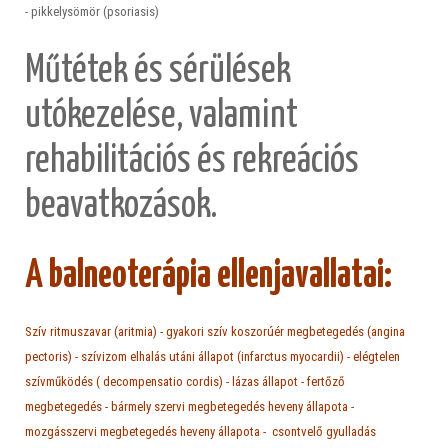
- pikkelysömör (psoriasis)
Műtétek és sérülések
utókezelése, valamint
rehabilitációs és rekreációs
beavatkozások.
A balneoterápia ellenjavallatai:
Szív ritmuszavar (aritmia) - gyakori szív koszorúér megbetegedés (angina
pectoris) - szívizom elhalás utáni állapot (infarctus myocardii) - elégtelen
szívműködés ( decompensatio cordis) - lázas állapot - fertőző
megbetegedés - bármely szervi megbetegedés heveny állapota -
mozgásszervi megbetegedés heveny állapota - csontvelő gyulladás