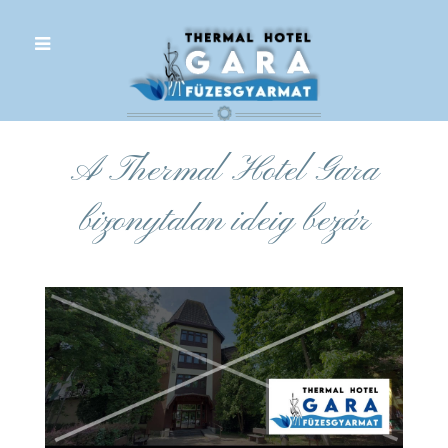
.
A Thermal Hotel Gara
bizonytalan ideig bezár