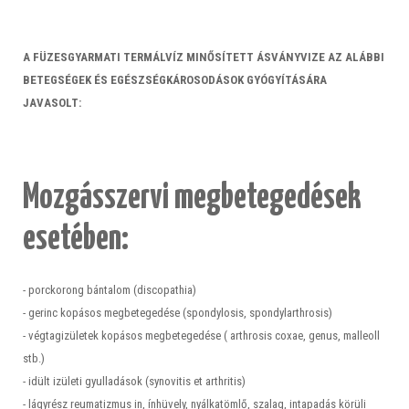
A FÜZESGYARMATI TERMÁLVÍZ MINŐSÍTETT ÁSVÁNYVIZE AZ ALÁBBI
BETEGSÉGEK ÉS EGÉSZSÉGKÁROSODÁSOK GYÓGYÍTÁSÁRA
JAVASOLT:
Mozgásszervi megbetegedések
esetében:
- porckorong bántalom (discopathia)
- gerinc kopásos megbetegedése (spondylosis, spondylarthrosis)
- végtagizületek kopásos megbetegedése ( arthrosis coxae, genus, malleoll
stb.)
- idült izületi gyulladások (synovitis et arthritis)
- lágyrész reumatizmus in, ínhüvely, nyálkatömlő, szalag, intapadás körüli