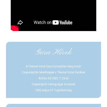
Gara Hírek
A Thermal Hotel Gara bizonytalan ideig bezár
Csapatépítés lehetőségek a Thermal Hotel Garában
András Bál 2022.11.26-án
Csapatépítő tréningcéget keresünk
2022.május 27. foglalhatóság