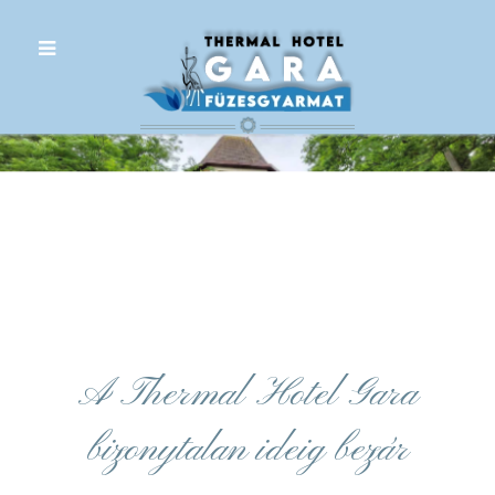
.
A Thermal Hotel Gara
bizonytalan ideig bezár