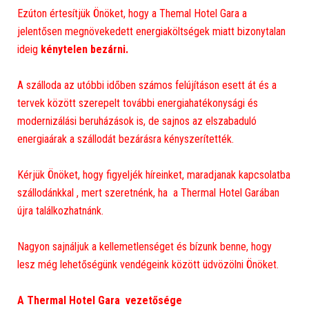
Ezúton értesítjük Önöket, hogy a Themal Hotel Gara a
jelentősen megnövekedett energiaköltségek miatt bizonytalan
ideig
kénytelen bezárni.
A szálloda az utóbbi időben számos felújításon esett át és a
tervek között szerepelt további energiahatékonysági és
modernizálási beruházások is, de sajnos az elszabaduló
energiaárak a szállodát bezárásra kényszerítették.
Kérjük Önöket, hogy figyeljék híreinket, maradjanak kapcsolatba
szállodánkkal , mert szeretnénk, ha a Thermal Hotel Garában
újra találkozhatnánk.
Nagyon sajnáljuk a kellemetlenséget és bízunk benne, hogy
lesz még lehetőségünk vendégeink között üdvözölni Önöket.
A Thermal Hotel Gara vezetősége