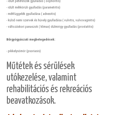
- idült petefészek gyulladás ( oophoritis)
- idült méhkörüli gyulladás (parametritis)
- méhfüggelék gyulladása ( adnexitis)
- külső nemi szervek és hüvely gyulladása ( vulvitis, vulvovaginitis)
- változáskori panaszok ( klimax) dülmirigy gyulladás (prostatitis)
Bőrgyógyászati megbetegedések:
- pikkelysömör (psoriasis)
Műtétek és sérülések
utókezelése, valamint
rehabilitációs és rekreációs
beavatkozások.