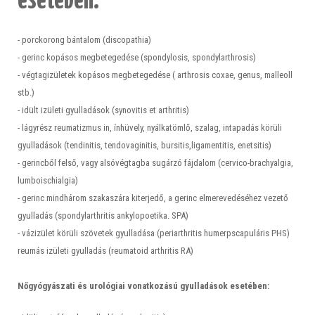
esetében:
- porckorong bántalom (discopathia)
- gerinc kopásos megbetegedése (spondylosis, spondylarthrosis)
- végtagizületek kopásos megbetegedése ( arthrosis coxae, genus, malleoll
stb.)
- idült izületi gyulladások (synovitis et arthritis)
- lágyrész reumatizmus in, ínhüvely, nyálkatömlő, szalag, intapadás körüli
gyulladások (tendinitis, tendovaginitis, bursitis,ligamentitis, enetsitis)
- gerincből felső, vagy alsóvégtagba sugárzó fájdalom (cervico-brachyalgia,
lumboischialgia)
- gerinc mindhárom szakaszára kiterjedő, a gerinc elmerevedéséhez vezető
gyulladás (spondylarthritis ankylopoetika. SPA)
- vázizület körüli szövetek gyulladása (periarthritis humerpscapuláris PHS)
reumás izületi gyulladás (reumatoid arthritis RA)
Nőgyógyászati és urológiai vonatkozású gyulladások esetében: