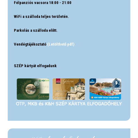
Félpanziós vacsora 18:00 - 21:00
WiFi a szálloda teljes területén.
Parkolás a szálloda előtt.
Vendégtájékoztató
(Letölthető pdf)
SZÉP kártyát elfogadunk