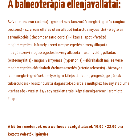
A balneoterápia ellenjavallatai:
Szív ritmuszavar (aritmia) - gyakori szív koszorúér megbetegedés (angina
pectoris) - szívizom elhalás utáni állapot (infarctus myocardii) - elégtelen
szívműködés ( decompensatio cordis) - lázas állapot - fertőző
megbetegedés - bármely szervi megbetegedés heveny állapota -
mozgásszervi megbetegedés heveny állapota - csontvelő gyulladás
(osteomyelitis) - magas vérnyomás (hypertonia) - előrehaladt máj és vese
megbetegedés-előrehaladt érelmeszesedés (arteriosclerosis) - bizonyos
izom megbetegedések, melyek igen kifejezett izomgyengeséggel járnak -
tuberculosis - rosszindulatú daganatok-scierosis multiplex heveny stádiuma
- terhesség - vizelet és/vagy széklettartási képtelenség-erösen leromlott
állapot.
A kültéri medencék és a wellness szolgáltatások 10:00 - 22:00 óra
között vehetők igénybe.