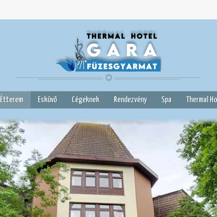
 Étterem
Esküvő
Cégeknek
Rendezvény
Spa
Thermal Ho