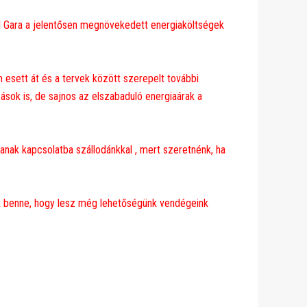
l Gara a jelentősen megnövekedett energiaköltségek
n esett át és a tervek között szerepelt további
sok is, de sajnos az elszabaduló energiaárak a
janak kapcsolatba szállodánkkal , mert szeretnénk, ha
nk benne, hogy lesz még lehetőségünk vendégeink