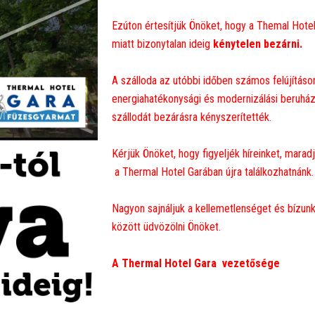
Ezúton értesítjük Önöket, hogy a Themal Hote
miatt bizonytalan ideig
kénytelen bezárni.
A szálloda az utóbbi időben számos felújításo
energiahatékonysági és modernizálási beruházá
szállodát bezárásra kényszerítették.
Kérjük Önöket, hogy figyeljék híreinket, marad
a Thermal Hotel Garában újra találkozhatnánk.
Nagyon sajnáljuk a kellemetlenséget és bízu
között üdvözölni Önöket.
A Thermal Hotel Gara vezetősége