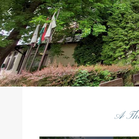
.
A The