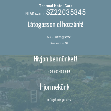
Thermal Hotel
Gara
SZ22035845
NTAK szám:
Látogasson el hozzánk!
5525 Füzesgyarmat
Kossuth u. 92
Hívjon bennünket!
(06 66) 490 985
Írjon nekünk!
info@hotelgara.hu