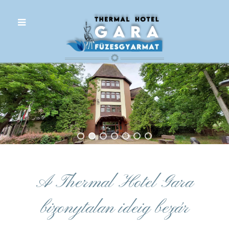
.
A Thermal Hotel Gara
bizonytalan ideig bezár