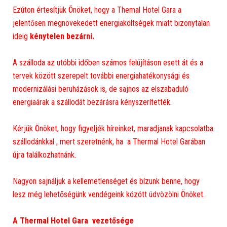
Ezúton értesítjük Önöket, hogy a Themal Hotel Gara a
jelentősen megnövekedett energiaköltségek miatt bizonytalan
ideig
kénytelen bezárni.
A szálloda az utóbbi időben számos felújításon esett át és a
tervek között szerepelt további energiahatékonysági és
modernizálási beruházások is, de sajnos az elszabaduló
energiaárak a szállodát bezárásra kényszerítették.
Kérjük Önöket, hogy figyeljék híreinket, maradjanak kapcsolatba
szállodánkkal , mert szeretnénk, ha a Thermal Hotel Garában
újra találkozhatnánk.
Nagyon sajnáljuk a kellemetlenséget és bízunk benne, hogy
lesz még lehetőségünk vendégeink között üdvözölni Önöket.
A Thermal Hotel Gara vezetősége