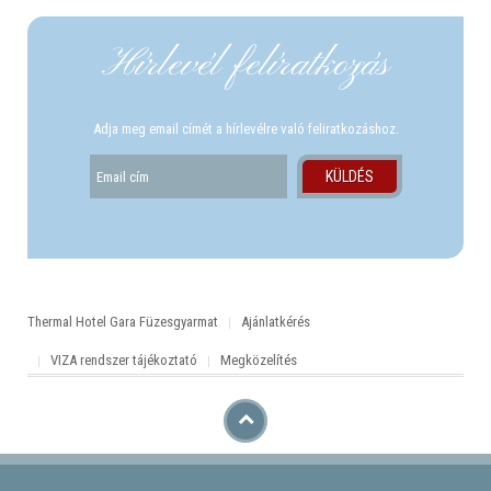
Hírlevél felíratkozás
Adja meg email címét a hírlevélre való feliratkozáshoz.
Thermal Hotel Gara Füzesgyarmat
Ajánlatkérés
VIZA rendszer tájékoztató
Megközelítés