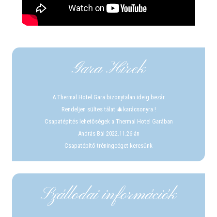
Gara Hírek
A Thermal Hotel Gara bizonytalan ideig bezár
Rendeljen sültes tálat 🎄karácsonyra !
Csapatépítés lehetőségek a Thermal Hotel Garában
András Bál 2022.11.26-án
Csapatépítő tréningcéget keresünk
Szállodai információk