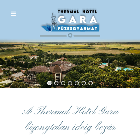
.
A Thermal Hotel Gara
bizonytalan ideig bezár