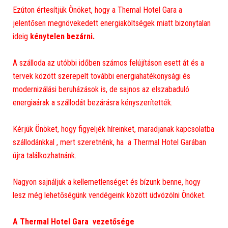
Ezúton értesítjük Önöket, hogy a Themal Hotel Gara a
jelentősen megnövekedett energiaköltségek miatt bizonytalan
ideig
kénytelen bezárni.
A szálloda az utóbbi időben számos felújításon esett át és a
tervek között szerepelt további energiahatékonysági és
modernizálási beruházások is, de sajnos az elszabaduló
energiaárak a szállodát bezárásra kényszerítették.
Kérjük Önöket, hogy figyeljék híreinket, maradjanak kapcsolatba
szállodánkkal , mert szeretnénk, ha a Thermal Hotel Garában
újra találkozhatnánk.
Nagyon sajnáljuk a kellemetlenséget és bízunk benne, hogy
lesz még lehetőségünk vendégeink között üdvözölni Önöket.
A Thermal Hotel Gara vezetősége