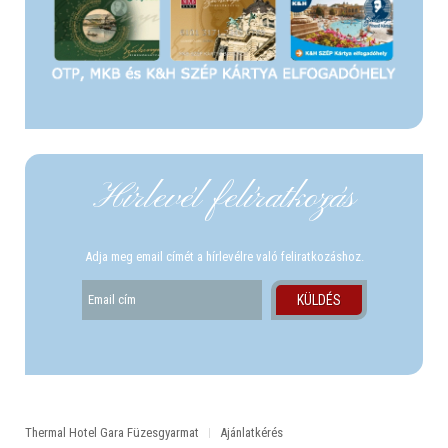
Hírlevél felíratkozás
Adja meg email címét a hírlevélre való feliratkozáshoz.
Thermal Hotel Gara Füzesgyarmat
Ajánlatkérés