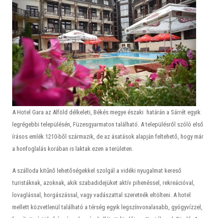
A Hotel Gara az Alföld délkeleti, Békés megye északi határán a Sárrét egyik
legrégebbi településén, Füzesgyarmaton található. A településről szóló első
írásos emlék 1210-ből származik, de az ásatások alapján feltehető, hogy már
a honfoglalás korában is laktak ezen a területen.
A szálloda kitűnő lehetőségekkel szolgál a vidéki nyugalmat kereső
turistáknak, azoknak, akik szabadidejüket aktív pihenéssel, rekreációval,
lovaglással, horgászással, vagy vadászattal szeretnék eltölteni. A hotel
mellett közvetlenül található a térség egyik legszínvonalasabb, gyógyvízzel,