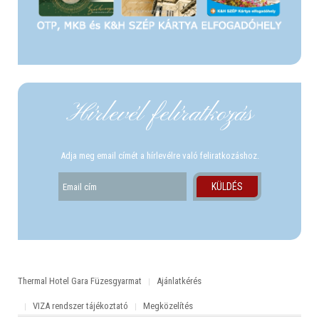
Hírlevél felíratkozás
Adja meg email címét a hírlevélre való feliratkozáshoz.
Thermal Hotel Gara Füzesgyarmat
Ajánlatkérés
VIZA rendszer tájékoztató
Megközelítés