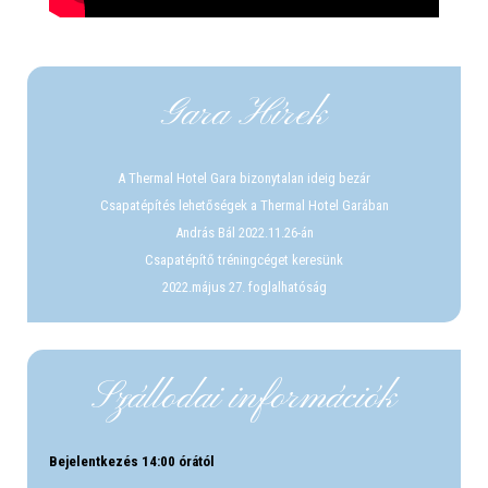
Gara Hírek
A Thermal Hotel Gara bizonytalan ideig bezár
Csapatépítés lehetőségek a Thermal Hotel Garában
András Bál 2022.11.26-án
Csapatépítő tréningcéget keresünk
2022.május 27. foglalhatóság
Szállodai információk
Bejelentkezés 14:00 órától