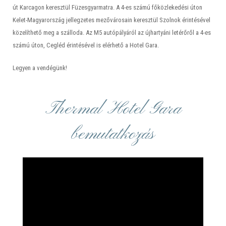
út Karcagon keresztül Füzesgyarmatra. A 4-es számú főközlekedési úton
Kelet-Magyarország jellegzetes mezővárosain keresztül Szolnok érintésével
közelíthető meg a szálloda. Az M5 autópályáról az újhartyáni letérőről a 4-es
számú úton, Cegléd érintésével is elérhető a Hotel Gara.
Legyen a vendégünk!
Thermal Hotel Gara
bemutatkozás