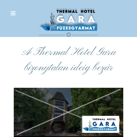
.
A Thermal Hotel Gara
bizonytalan ideig bezár