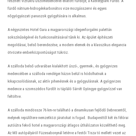
feszített víztükrű úszómedencével ellátott fürdője, a Kastélypark Fürdő. A
fürdő nátrium-hidrogénkarbonátos vize mozgásszervi és egyes
nőgyógyászati panaszok gyógyítására is alkalmas.
A négyszintes Hotel Gara a magyarországi idegenforgalmi palettán
sokszínűségével és funkcionalitásával tűnik ki. Az épület építészeti
megoldásai, belső berendezése, a modern elemek és a klasszikus elegancia
ötvözete emberközpontúságot tükröz.
A szálloda belső udvarában kialakított úszó-, gyermek-, és gyógyvizes
medencéiben a szálloda vendégei házon belül is hódolhatnak a
kikapcsolódásnak, az aktív pihenésnek és a gyógyulásnak. A gyógyvizes
medence a szomszédos fürdőt is tápláló Sárrét Gyöngye gyógyvízzel van
feltöltve.
A szálloda mindössze 76 km-re található a dinamikusan fejlődő Debrecentől,
melynek repülőtere nemzetközi járatokat is fogad. Budapesttől két és félórai
autóútra fekvő hotel a magyarországi átlagos úthálózaton közelíthető meg.
Az M3 autópályáról Füzesabonynál letérve a festői Tisza tó mellett vezet az