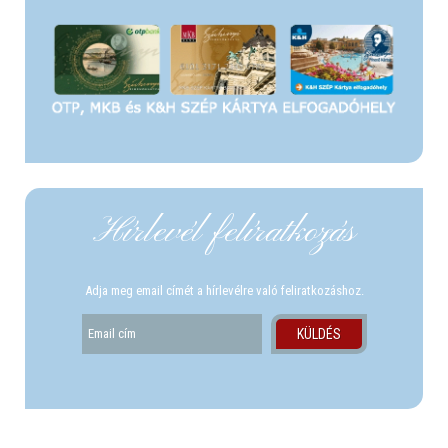
Hírlevél felíratkozás
Adja meg email címét a hírlevélre való feliratkozáshoz.