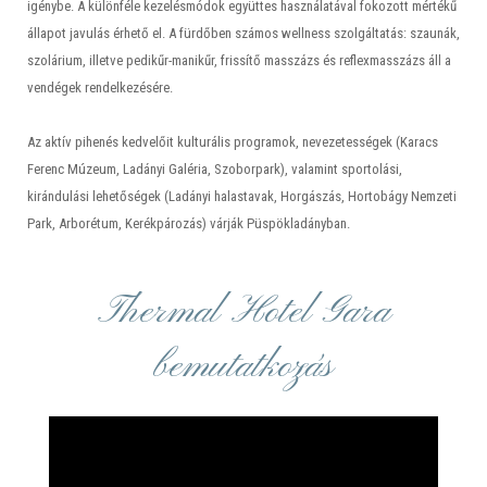
igénybe. A különféle kezelésmódok együttes használatával fokozott mértékű
állapot javulás érhető el. A fürdőben számos wellness szolgáltatás: szaunák,
szolárium, illetve pedikűr-manikűr, frissítő masszázs és reflexmasszázs áll a
vendégek rendelkezésére.
Az aktív pihenés kedvelőit kulturális programok, nevezetességek (Karacs
Ferenc Múzeum, Ladányi Galéria, Szoborpark), valamint sportolási,
kirándulási lehetőségek (Ladányi halastavak, Horgászás, Hortobágy Nemzeti
Park, Arborétum, Kerékpározás) várják Püspökladányban.
Thermal Hotel Gara
bemutatkozás