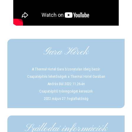
Gara Hírek
A Thermal Hotel Gara bizonytalan ideig bezár
Csapatépítés lehetőségek a Thermal Hotel Garában
András Bál 2022.11.26-án
Csapatépítő tréningcéget keresünk
2022.május 27. foglalhatóság
Szállodai információk