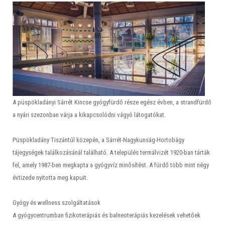
A püspökladányi Sárrét Kincse gyógyfürdő része egész évben, a strandfürdő
a nyári szezonban várja a kikapcsolódni vágyó látogatókat.
Püspökladány Tiszántúl közepén, a Sárrét-Nagykunság-Hortobágy
tájegységek találkozásánál található. A település termálvizét 1920-ban tárták
fel, amely 1987-ben megkapta a gyógyvíz minősítést. A fürdő több mint négy
évtizede nyitotta meg kapuit.
Gyógy és wellness szolgáltatások
A gyógycentrumban fizikoterápiás és balneoterápiás kezelések vehetőek