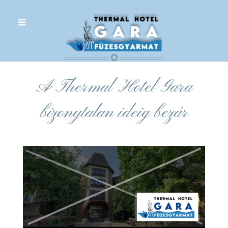
.
A Thermal Hotel Gara
bizonytalan ideig bezár