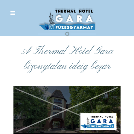
.
A Thermal Hotel Gara
bizonytalan ideig bezár