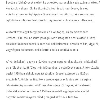
Bucsán a földművesek mellett kereskedők, iparosok is szép számmal éltek. A
kovácsok, szíjgyártók, kerékgyártók, fodrászok, szatócsok, és még
számtalan mesterség képviselői mind-mind hozzátartoztak a rohamosan
fejlődő településhez. Nélkülük bizony nem lett volna teljes az itteni élet.
A szórakozás egyik tárgyi emléke az a vetítőgép, amely évtizedeken
keresztül a Bucsai Kossuth (Mozgó) Mozi látogatóit szórakoztatta. Szép
emlékek fűződnek hozzá, hiszen sok-sok kalandfilm, szerelmes film, vígjáték,
vagy éppen dokumentum film került általa a vetítővászonra.
A "vörös kakas", vagyis a tűzvész nagyon nagy károkat okozhat a házaknál
és a földeken is, itt főleg nyári időszakban, a cséplések során. A helyi tűzoltó
egylet 1928-ban alakult meg. (A zászlón tévesen szerepel az 1929-es
évszám!) Az önkéntes tűzoltók szerepe igencsak fontos volt az egész
faluközösség számára. A Múzeumban a jegyzőkönyvek, kitüntetések,
oklevelek mellett ott van az 1964-ben készített egységzászló, melyet
nagyobb rendezvényekre mindig magukkal vittek a tűzoltók.