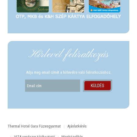
Hírlevél felíratkozás
Adja meg email címét a hírlevélre való feliratkozáshoz.
Thermal Hotel Gara Füzesgyarmat
Ajánlatkérés
VIZA rendszer tájékoztató
Megközelítés