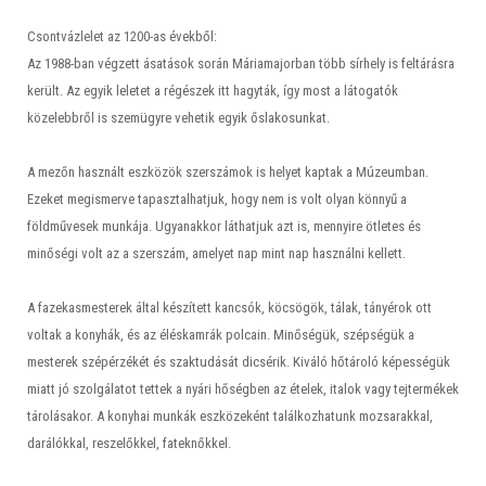
Csontvázlelet az 1200-as évekből:
Az 1988-ban végzett ásatások során Máriamajorban több sírhely is feltárásra
került. Az egyik leletet a régészek itt hagyták, így most a látogatók
közelebbről is szemügyre vehetik egyik őslakosunkat.
A mezőn használt eszközök szerszámok is helyet kaptak a Múzeumban.
Ezeket megismerve tapasztalhatjuk, hogy nem is volt olyan könnyű a
földművesek munkája. Ugyanakkor láthatjuk azt is, mennyire ötletes és
minőségi volt az a szerszám, amelyet nap mint nap használni kellett.
A fazekasmesterek által készített kancsók, köcsögök, tálak, tányérok ott
voltak a konyhák, és az éléskamrák polcain. Minőségük, szépségük a
mesterek szépérzékét és szaktudását dicsérik. Kiváló hőtároló képességük
miatt jó szolgálatot tettek a nyári hőségben az ételek, italok vagy tejtermékek
tárolásakor. A konyhai munkák eszközeként találkozhatunk mozsarakkal,
darálókkal, reszelőkkel, fateknőkkel.