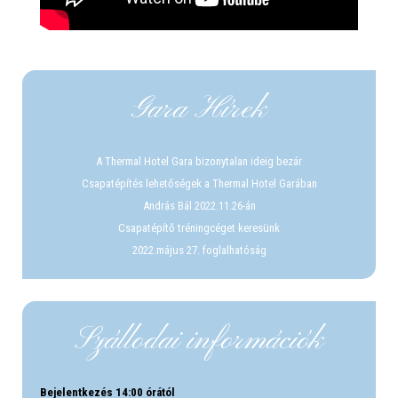
Gara Hírek
A Thermal Hotel Gara bizonytalan ideig bezár
Csapatépítés lehetőségek a Thermal Hotel Garában
András Bál 2022.11.26-án
Csapatépítő tréningcéget keresünk
2022.május 27. foglalhatóság
Szállodai információk
Bejelentkezés 14:00 órától