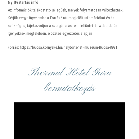
Nyiltvatartás infó
Az információk tájékoztató jellegűek, melyek folyamatosan változhatnak.
Kérjük vegye figyelembe a Forrás*-nál megjelölt infomációkat és ha
szükséges, tájékozódjon a szolgáltatás fent feltüntetett weboldalán.
Igényeknek megfelelően, előzetes egyeztetés alapján
Forrás: https://bucsa.kornyeke.hu/helytorteneti-muzeum-Bucsa-8931
Thermal Hotel Gara
bemutatkozás