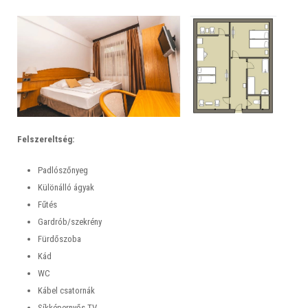
Felszereltség:
Padlószőnyeg
Különálló ágyak
Fűtés
Gardrób/szekrény
Fürdőszoba
Kád
WC
Kábel csatornák
Síkképernyős TV