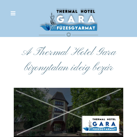
.
A Thermal Hotel Gara
bizonytalan ideig bezár