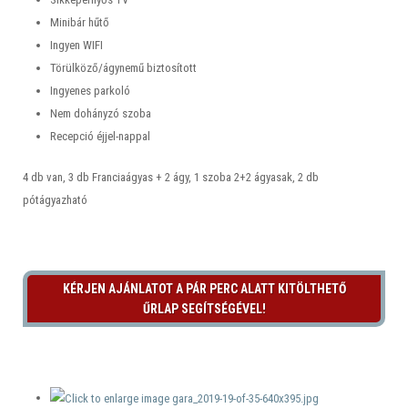
Minibár hűtő
Ingyen WIFI
Törülköző/ágynemű biztosított
Ingyenes parkoló
Nem dohányzó szoba
Recepció éjjel-nappal
4 db van, 3 db Franciaágyas + 2 ágy, 1 szoba 2+2 ágyasak, 2 db
pótágyazható
KÉRJEN AJÁNLATOT A PÁR PERC ALATT KITÖLTHETŐ
ŰRLAP SEGÍTSÉGÉVEL!