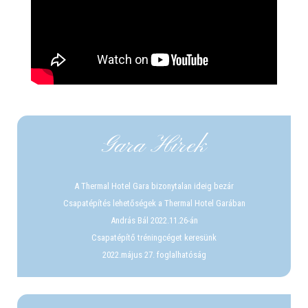
Gara Hírek
A Thermal Hotel Gara bizonytalan ideig bezár
Csapatépítés lehetőségek a Thermal Hotel Garában
András Bál 2022.11.26-án
Csapatépítő tréningcéget keresünk
2022.május 27. foglalhatóság