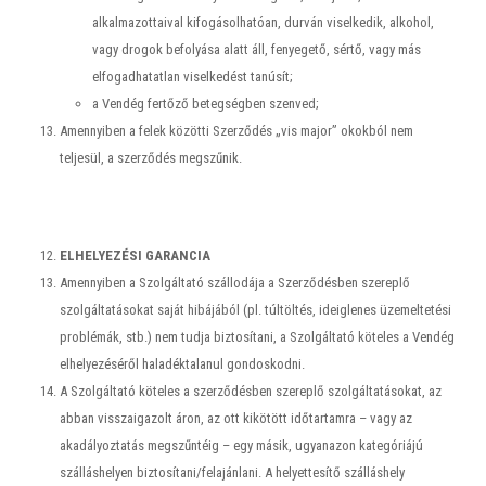
alkalmazottaival kifogásolhatóan, durván viselkedik, alkohol,
vagy drogok befolyása alatt áll, fenyegető, sértő, vagy más
elfogadhatatlan viselkedést tanúsít;
a Vendég fertőző betegségben szenved;
Amennyiben a felek közötti Szerződés „vis major” okokból nem
teljesül, a szerződés megszűnik.
ELHELYEZÉSI GARANCIA
Amennyiben a Szolgáltató szállodája a Szerződésben szereplő
szolgáltatásokat saját hibájából (pl. túltöltés, ideiglenes üzemeltetési
problémák, stb.) nem tudja biztosítani, a Szolgáltató köteles a Vendég
elhelyezéséről haladéktalanul gondoskodni.
A Szolgáltató köteles a szerződésben szereplő szolgáltatásokat, az
abban visszaigazolt áron, az ott kikötött időtartamra – vagy az
akadályoztatás megszűntéig – egy másik, ugyanazon kategóriájú
szálláshelyen biztosítani/felajánlani. A helyettesítő szálláshely