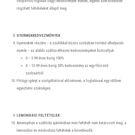
csoportos foglalás vagy rendezvények esetén, egyedi szerződésben
rögzített feltételeket állapít meg.
GYERMEKKEDVEZMÉNYEK
Gyermekek részére – a szülőkkel közös szobában történő elhelyezés
esetén – az alábbi szállás-étkezés kedvezményeket biztosítjuk:
0 – 3.99 éves korig 100%
4 – 13.99 éves korig 50% kedvezmény az egy főre eső
szobaárból.
Pótágy igényt a szolgáltatóval előzetesen, a foglalással egy időben
egyeztetni szükséges.
LEMONDÁSI FELTÉTELEK
Amennyiben a szálloda ajánlatában más feltételt nem határozott meg, a
lemondási és módosítási feltételek a következők: