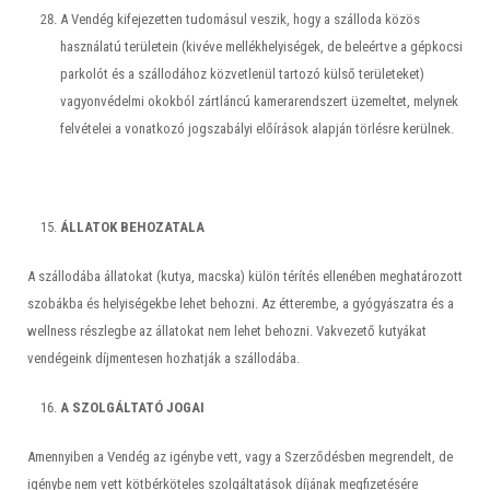
A Vendég kifejezetten tudomásul veszik, hogy a szálloda közös
használatú területein (kivéve mellékhelyiségek, de beleértve a gépkocsi
parkolót és a szállodához közvetlenül tartozó külső területeket)
vagyonvédelmi okokból zártláncú kamerarendszert üzemeltet, melynek
felvételei a vonatkozó jogszabályi előírások alapján törlésre kerülnek.
ÁLLATOK BEHOZATALA
A szállodába állatokat (kutya, macska) külön térítés ellenében meghatározott
szobákba és helyiségekbe lehet behozni. Az étterembe, a gyógyászatra és a
wellness részlegbe az állatokat nem lehet behozni. Vakvezető kutyákat
vendégeink díjmentesen hozhatják a szállodába.
A SZOLGÁLTATÓ JOGAI
Amennyiben a Vendég az igénybe vett, vagy a Szerződésben megrendelt, de
igénybe nem vett kötbérköteles szolgáltatások díjának megfizetésére