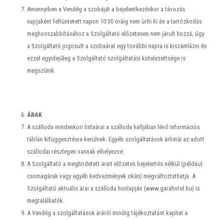
Amennyiben a Vendég a szobáját a bejelentkezéskor a távozás
napjaként feltüntetett napon 10:30 óráig nem üríti ki és a tartózkodás
meghosszabbításához a Szolgáltató előzetesen nem járult hozzá, úgy
a Szolgáltató jogosult a szobaárat egy további napra is kiszámlázni és
ezzel egyidejűleg a Szolgáltató szolgáltatási kötelezettsége is
megszűnik.
ÁRAK
A szálloda mindenkori listaárai a szálloda halljában lévő információs
táblán kifüggesztésre kerülnek. Egyéb szolgáltatások árlistái az adott
szállodai részlegen vannak elhelyezve.
A Szolgáltató a meghirdetett árait előzetes bejelentés nélkül (például:
csomagárak vagy egyéb kedvezmények okán) megváltoztathatja. A
Szolgáltató aktuális árai a szálloda honlapján (www.garahotel.hu) is
megtalálhatók.
A Vendég a szolgáltatások áráról mindig tájékoztatást kaphat a