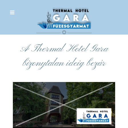
.
A Thermal Hotel Gara
bizonytalan ideig bezár