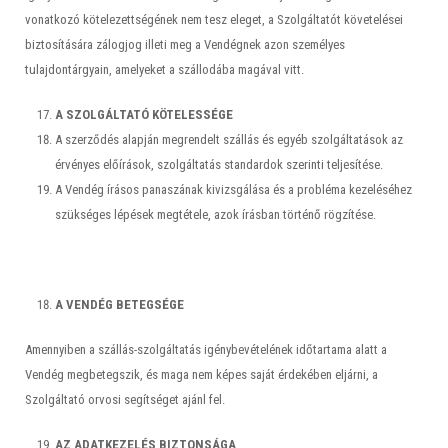
vonatkozó kötelezettségének nem tesz eleget, a Szolgáltatót követelései
biztosítására zálogjog illeti meg a Vendégnek azon személyes
tulajdontárgyain, amelyeket a szállodába magával vitt.
A SZOLGÁLTATÓ KÖTELESSÉGE
A szerződés alapján megrendelt szállás és egyéb szolgáltatások az
érvényes előírások, szolgáltatás standardok szerinti teljesítése.
A Vendég írásos panaszának kivizsgálása és a probléma kezeléséhez
szükséges lépések megtétele, azok írásban történő rögzítése.
A VENDÉG BETEGSÉGE
Amennyiben a szállás-szolgáltatás igénybevételének időtartama alatt a
Vendég megbetegszik, és maga nem képes saját érdekében eljárni, a
Szolgáltató orvosi segítséget ajánl fel.
AZ ADATKEZELÉS BIZTONSÁGA