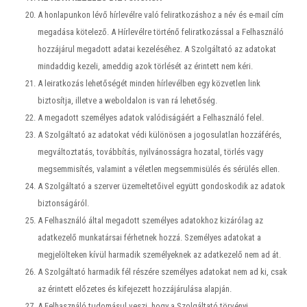
A honlapunkon lévő hírlevélre való feliratkozáshoz a név és e-mail cím
megadása kötelező. A Hírlevélre történő feliratkozással a Felhasználó
hozzájárul megadott adatai kezeléséhez. A Szolgáltató az adatokat
mindaddig kezeli, ameddig azok törlését az érintett nem kéri.
A leiratkozás lehetőségét minden hírlevélben egy közvetlen link
biztosítja, illetve a weboldalon is van rá lehetőség.
A megadott személyes adatok valódiságáért a Felhasználó felel.
A Szolgáltató az adatokat védi különösen a jogosulatlan hozzáférés,
megváltoztatás, továbbítás, nyilvánosságra hozatal, törlés vagy
megsemmisítés, valamint a véletlen megsemmisülés és sérülés ellen.
A Szolgáltató a szerver üzemeltetőivel együtt gondoskodik az adatok
biztonságáról.
A Felhasználó által megadott személyes adatokhoz kizárólag az
adatkezelő munkatársai férhetnek hozzá. Személyes adatokat a
megjelölteken kívül harmadik személyeknek az adatkezelő nem ad át.
A Szolgáltató harmadik fél részére személyes adatokat nem ad ki, csak
az érintett előzetes és kifejezett hozzájárulása alapján.
A Felhasználó tudomásul veszi, hogy a Szolgáltató törvényi