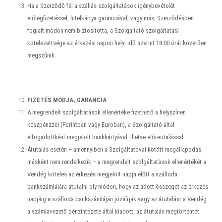
Ha a Szerződő fél a szállás szolgáltatások igénybevételét
előlegfizetéssel, hitelkártya garanciával, vagy más, Szerződésben
foglalt módon nem biztosította, a Szolgáltató szolgáltatási
kötelezettsége az érkezési napon helyi idő szerint 18:00 órát követően
megszűnik.
FIZETÉS MÓDJA, GARANCIA
A megrendelt szolgáltatások ellenértéke fizethető a helyszínen
készpénzzel (Forintban vagy Euroban), a Szolgáltató által
elfogadottként megjelölt bankkártyával, illetve előreutalással.
Átutalás esetén – amennyiben a Szolgáltatóval kötött megállapodás
másként nem rendelkezik – a megrendelt szolgáltatások ellenértékét a
Vendég köteles az érkezés megjelölt napja előtt a szálloda
bankszámlájára átutalni oly módon, hogy az adott összeget az érkezés
napjáig a szálloda bankszámláján jóváírják vagy az átutalást a Vendég
a számlavezető pénzintézete által kiadott, az átutalás megtörténtét