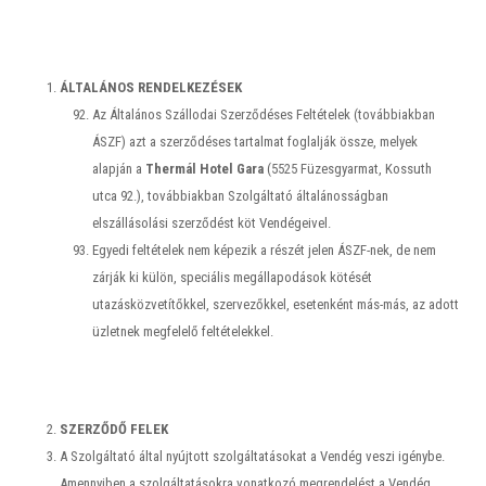
ÁLTALÁNOS RENDELKEZÉSEK
Az Általános Szállodai Szerződéses Feltételek (továbbiakban
ÁSZF) azt a szerződéses tartalmat foglalják össze, melyek
alapján a
Thermál Hotel
Gara
(5525 Füzesgyarmat, Kossuth
utca 92.), továbbiakban Szolgáltató általánosságban
elszállásolási szerződést köt Vendégeivel.
Egyedi feltételek nem képezik a részét jelen ÁSZF-nek, de nem
zárják ki külön, speciális megállapodások kötését
utazásközvetítőkkel, szervezőkkel, esetenként más-más, az adott
üzletnek megfelelő feltételekkel.
SZERZŐDŐ FELEK
A Szolgáltató által nyújtott szolgáltatásokat a Vendég veszi igénybe.
Amennyiben a szolgáltatásokra vonatkozó megrendelést a Vendég