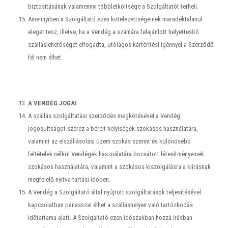
biztosításának valamennyi többletköltsége a Szolgáltatót terheli.
Amennyiben a Szolgáltató ezen kötelezettségeinek maradéktalanul
eleget tesz, illetve, ha a Vendég a számára felajánlott helyettesítő
szálláslehetőséget elfogadta, utólagos kártérítési igénnyel a Szerződő
fél nem élhet.
A VENDÉG JOGAI
A szállás szolgáltatási szerződés megkötésével a Vendég
jogosultságot szerez a bérelt helyiségek szokásos használatára,
valamint az elszállásolási üzem szokás szerint és különösebb
feltételek nélkül Vendégek használatára bocsátott létesítményeinek
szokásos használatára, valamint a szokásos kiszolgálásra a kiírásnak
megfelelő nyitva-tartási időben.
A Vendég a Szolgáltató által nyújtott szolgáltatások teljesítésével
kapcsolatban panasszal élhet a szálláshelyen való tartózkodás
időtartama alatt. A Szolgáltató ezen időszakban hozzá írásban