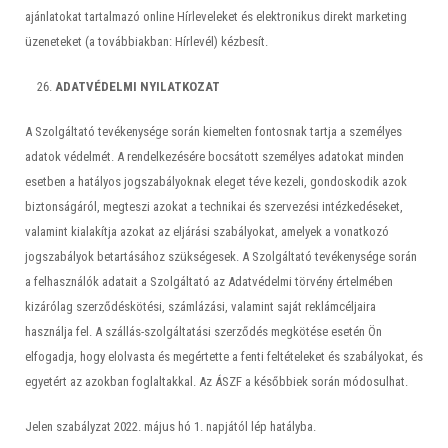
ajánlatokat tartalmazó online Hírleveleket és elektronikus direkt marketing
üzeneteket (a továbbiakban: Hírlevél) kézbesít.
ADATVÉDELMI NYILATKOZAT
A Szolgáltató tevékenysége során kiemelten fontosnak tartja a személyes
adatok védelmét. A rendelkezésére bocsátott személyes adatokat minden
esetben a hatályos jogszabályoknak eleget téve kezeli, gondoskodik azok
biztonságáról, megteszi azokat a technikai és szervezési intézkedéseket,
valamint kialakítja azokat az eljárási szabályokat, amelyek a vonatkozó
jogszabályok betartásához szükségesek. A Szolgáltató tevékenysége során
a felhasználók adatait a Szolgáltató az Adatvédelmi törvény értelmében
kizárólag szerződéskötési, számlázási, valamint saját reklámcéljaira
használja fel. A szállás-szolgáltatási szerződés megkötése esetén Ön
elfogadja, hogy elolvasta és megértette a fenti feltételeket és szabályokat, és
egyetért az azokban foglaltakkal. Az ÁSZF a későbbiek során módosulhat.
Jelen szabályzat 2022. május hó 1. napjától lép hatályba.