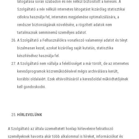
látogatása során szabadon és név nélkül biztosított a keresés. A
Szolgáltató a név nélküli internetes látogatást kizárólag statisztikai
célokra használja fel, internetes megjelenése optimalizálására, a
rendszer biztonságának növelésére, a rögzített adatok nem
tartalmaznak semminemű személyes adatot.
A Szolgáltató a Felhasználókra vonatkozó valamennyi adatot és tényt
bizalmasan kezel, azokat kizárólag saját kutatás, statisztika
készítéséhez használja fel.
A Szolgáltató nem vállalja a felelősséget a már törölt, de az internetes
keresőprogramok közreműködésével mégis archiválásra került,
korábbi oldalaiért. Ezek eltávolításáról a keresőoldal működtetőjének
kell gondoskodni.
HÍRLEVELÜNK
A Szolgáltató az általa üzemeltetett honlap hírleveleire feliratkozó
személyeknek havonta akár több alkalommal is híreket, információkat és