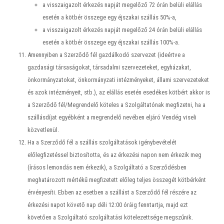
a visszaigazolt érkezés napját megelőző 72 órán belüli elállás
esetén a kötbér összege egy éjszakai szállás 50%-a,
a visszaigazolt érkezés napját megelőző 24 órán belüli elállás
esetén a kötbér összege egy éjszakai szállás 100%-a.
Amennyiben a Szerződő fél gazdálkodó szervezet (ideértve a
gazdasági társaságokat, társadalmi szervezeteket, egyházakat,
önkormányzatokat, önkormányzati intézményeket, állami szervezeteket
és azok intézményeit, stb.), az elállás esetén esedékes kötbért akkor is
a Szerződő fél/Megrendelő köteles a Szolgáltatónak megfizetni, ha a
szállásdíjat egyébként a megrendelő nevében eljáró Vendég viseli
közvetlenül.
Ha a Szerződő fél a szállás szolgáltatások igénybevételét
előlegfizetéssel biztosította, és az érkezési napon nem érkezik meg
(írásos lemondás nem érkezik), a Szolgáltató a Szerződésben
meghatározott mértékű megfizetett előleg teljes összegét kötbérként
érvényesíti. Ebben az esetben a szállást a Szerződő fél részére az
érkezési napot követő nap déli 12:00 óráig fenntartja, majd ezt
követően a Szolgáltató szolgáltatási kötelezettsége megszűnik.