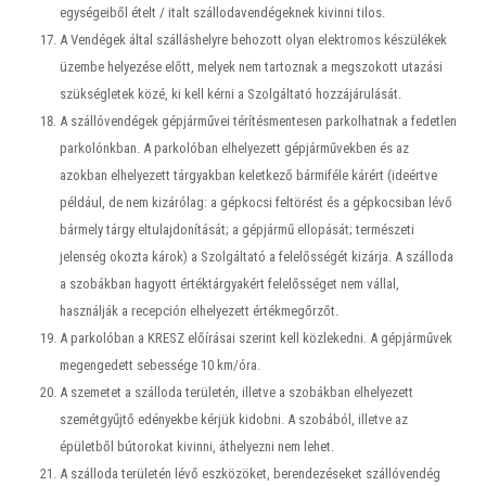
egységeiből ételt / italt szállodavendégeknek kivinni tilos.
A Vendégek által szálláshelyre behozott olyan elektromos készülékek
üzembe helyezése előtt, melyek nem tartoznak a megszokott utazási
szükségletek közé, ki kell kérni a Szolgáltató hozzájárulását.
A szállóvendégek gépjárművei térítésmentesen parkolhatnak a fedetlen
parkolónkban. A parkolóban elhelyezett gépjárművekben és az
azokban elhelyezett tárgyakban keletkező bármiféle kárért (ideértve
például, de nem kizárólag: a gépkocsi feltörést és a gépkocsiban lévő
bármely tárgy eltulajdonítását; a gépjármű ellopását; természeti
jelenség okozta károk) a Szolgáltató a felelősségét kizárja. A szálloda
a szobákban hagyott értéktárgyakért felelősséget nem vállal,
használják a recepción elhelyezett értékmegőrzőt.
A parkolóban a KRESZ előírásai szerint kell közlekedni. A gépjárművek
megengedett sebessége 10 km/óra.
A szemetet a szálloda területén, illetve a szobákban elhelyezett
szemétgyűjtő edényekbe kérjük kidobni. A szobából, illetve az
épületből bútorokat kivinni, áthelyezni nem lehet.
A szálloda területén lévő eszközöket, berendezéseket szállóvendég