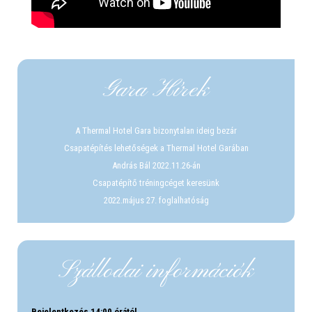
Gara Hírek
A Thermal Hotel Gara bizonytalan ideig bezár
Csapatépítés lehetőségek a Thermal Hotel Garában
András Bál 2022.11.26-án
Csapatépítő tréningcéget keresünk
2022.május 27. foglalhatóság
Szállodai információk
Bejelentkezés 14:00 órától