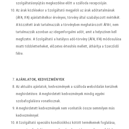
szolgáltatásnyújtás megkezdése előtt a szálloda recepcióján.
Az árak közlésekor a Szolgáltató megjelöli az árak adótartalmának
(ÁFA, IFA) ajánlattételkor érvényes, törvény által szabályozott mértékét.
A közzétett árak tartalmazzák a törvényben meghatározott ÁFA-t, nem
tartalmazzák azonban az idegenforgalmi adót, amit a helyszínen kell
megfizetni. A Szolgáltató a hatályos adó-törvény (ÁFA, IFA) módosulása
miatti többletterheket, előzetes értesítés mellett, áthárítja a Szerződő
félre.
AJÁNLATOK, KEDVEZMÉNYEK
Az aktuális ajánlatok, kedvezmények a szálloda weboldalán kerülnek
meghirdetésre. A meghirdetett kedvezmények mindig egyéni
szobafoglalásra vonatkoznak.
A meghirdetett kedvezmények nem vonhatók össze semmilyen más
kedvezménnyel.
A Szolgáltató speciális kondíciókhoz kötött termékeinek foglalása,