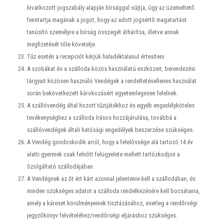
hivatkozott jogszabály alapján bírsággal sújtja, úgy az üzemeltető
fenntartja magának a jogot, hogy az adott jogsértő magatartást
tanúsító személyre a bírság összegét áthárítsa, illetve annak
megfizetését tőle követelje.
Tűz esetén a recepciót kérjük haladéktalanul értesíteni.
A szobákat és a szálloda közös használatú eszközeit, berendezési
tárgyait közösen használó Vendégek a rendeltetésellenes használat
során bekövetkezett károkozásért egyetemlegesen felelnek.
A szállóvendég által hozott tűzijátékhoz és egyéb engedélyköteles
tevékenységhez a szálloda írásos hozzájárulása, továbbá a
szállóvendégek általi hatósági engedélyek beszerzése szükséges.
A Vendég gondoskodik arról, hogy a felelőssége alá tartozó 14 év
alatti gyermek csak felnőtt felügyelete mellett tartózkodjon a
Szolgáltató szállodájában.
A Vendégnek az őt ért kárt azonnal jelentenie kell a szállodában, és
minden szükséges adatot a szálloda rendelkezésére kell bocsátania,
amely a káreset körülményeinek tisztázásához, esetleg a rendőrségi
jegyzőkönyv felvételéhez/rendőrségi eljáráshoz szükséges.