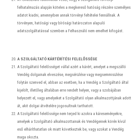
felhatalmazás alapján köteles a megkereső hatóság részére személyes
adatot kiadni, amennyiben annak törvényi feltételei fennállnak. A
törvényen, hatósági vagy bírósági határozaton alapuló
adatszolgáltatással szemben a Felhasználó nem emelhet kifogást.
A SZOLGÁLTATÓ KÁRTÉRÍTÉSI FELELŐSSÉGE
A Szolgáltató felelősséget vállal azért a kárért, amelyet a megszálló
Vendég dolgainak elveszése, megsérülése vagy megsemmisülése
folytán szenved el, abban az esetben, ha a Vendég a Szolgáltató által
kijelölt, illetőleg általában erre rendelt helyen, vagy a szobájában
helyezett el, vagy amelyeket a Szolgáltató olyan alkalmazottjának adott
át, akit dolgai átvételére jogosultnak tarthatott.
A Szolgáltató felelőssége nem terjed ki azokra a káreseményekre,
amelyek a Szolgáltató alkalmazottainak és Vendégeinek körén kívül
eső elháríthatatlan ok miatt következtek be, vagy azokat a Vendég
maga okozta.