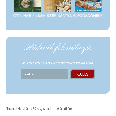
Hírlevél felíratkozás
Adja meg email címét a hírlevélre való feliratkozáshoz.
Thermal Hotel Gara Füzesgyarmat
Ajánlatkérés