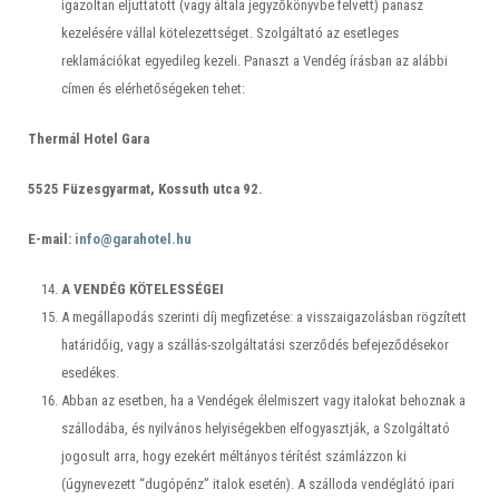
igazoltan eljuttatott (vagy általa jegyzőkönyvbe felvett) panasz
kezelésére vállal kötelezettséget. Szolgáltató az esetleges
reklamációkat egyedileg kezeli. Panaszt a Vendég írásban az alábbi
címen és elérhetőségeken tehet:
Thermál Hotel Gara
5525 Füzesgyarmat, Kossuth utca 92.
E-mail:
info@garahotel.hu
A VENDÉG KÖTELESSÉGEI
A megállapodás szerinti díj megfizetése: a visszaigazolásban rögzített
határidőig, vagy a szállás-szolgáltatási szerződés befejeződésekor
esedékes.
Abban az esetben, ha a Vendégek élelmiszert vagy italokat behoznak a
szállodába, és nyilvános helyiségekben elfogyasztják, a Szolgáltató
jogosult arra, hogy ezekért méltányos térítést számlázzon ki
(úgynevezett “dugópénz” italok esetén). A szálloda vendéglátó ipari