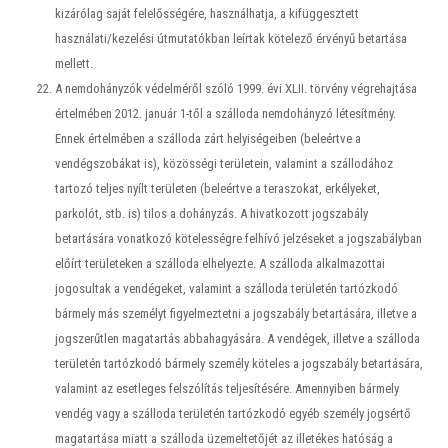
kizárólag saját felelősségére, használhatja, a kifüggesztett
használati/kezelési útmutatókban leírtak kötelező érvényű betartása
mellett.
A nemdohányzók védelméről szóló 1999. évi XLII. törvény végrehajtása
értelmében 2012. január 1-től a szálloda nemdohányzó létesítmény.
Ennek értelmében a szálloda zárt helyiségeiben (beleértve a
vendégszobákat is), közösségi területein, valamint a szállodához
tartozó teljes nyílt területen (beleértve a teraszokat, erkélyeket,
parkolót, stb. is) tilos a dohányzás. A hivatkozott jogszabály
betartására vonatkozó kötelességre felhívó jelzéseket a jogszabályban
előírt területeken a szálloda elhelyezte. A szálloda alkalmazottai
jogosultak a vendégeket, valamint a szálloda területén tartózkodó
bármely más személyt figyelmeztetni a jogszabály betartására, illetve a
jogszerűtlen magatartás abbahagyására. A vendégek, illetve a szálloda
területén tartózkodó bármely személy köteles a jogszabály betartására,
valamint az esetleges felszólítás teljesítésére. Amennyiben bármely
vendég vagy a szálloda területén tartózkodó egyéb személy jogsértő
magatartása miatt a szálloda üzemeltetőjét az illetékes hatóság a