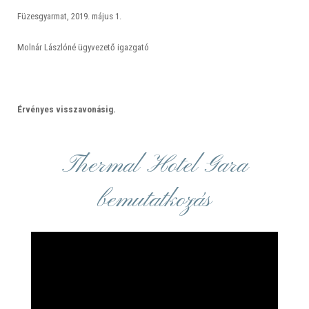
Füzesgyarmat, 2019. május 1.
Molnár Lászlóné ügyvezető igazgató
Érvényes visszavonásig.
Thermal Hotel Gara
bemutatkozás