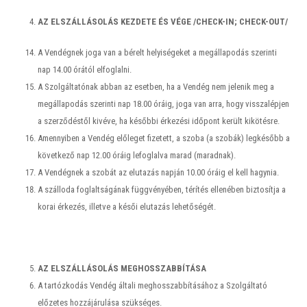
AZ ELSZÁLLÁSOLÁS KEZDETE ÉS VÉGE /CHECK-IN; CHECK-OUT/
A Vendégnek joga van a bérelt helyiségeket a megállapodás szerinti
nap 14.00 órától elfoglalni.
A Szolgáltatónak abban az esetben, ha a Vendég nem jelenik meg a
megállapodás szerinti nap 18.00 óráig, joga van arra, hogy visszalépjen
a szerződéstől kivéve, ha későbbi érkezési időpont került kikötésre.
Amennyiben a Vendég előleget fizetett, a szoba (a szobák) legkésőbb a
következő nap 12.00 óráig lefoglalva marad (maradnak).
A Vendégnek a szobát az elutazás napján 10.00 óráig el kell hagynia.
A szálloda foglaltságának függvényében, térítés ellenében biztosítja a
korai érkezés, illetve a késői elutazás lehetőségét.
AZ ELSZÁLLÁSOLÁS MEGHOSSZABBÍTÁSA
A tartózkodás Vendég általi meghosszabbításához a Szolgáltató
előzetes hozzájárulása szükséges.