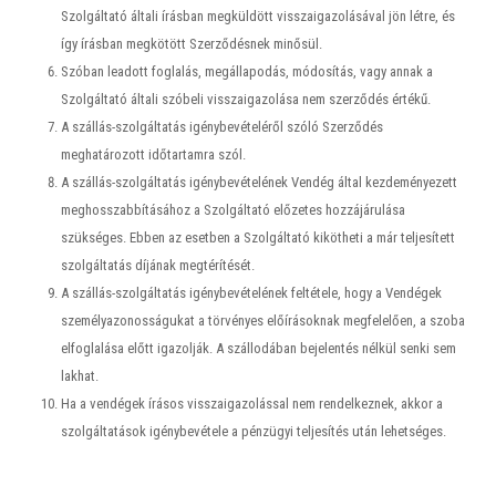
Szolgáltató általi írásban megküldött visszaigazolásával jön létre, és
így írásban megkötött Szerződésnek minősül.
Szóban leadott foglalás, megállapodás, módosítás, vagy annak a
Szolgáltató általi szóbeli visszaigazolása nem szerződés értékű.
A szállás-szolgáltatás igénybevételéről szóló Szerződés
meghatározott időtartamra szól.
A szállás-szolgáltatás igénybevételének Vendég által kezdeményezett
meghosszabbításához a Szolgáltató előzetes hozzájárulása
szükséges. Ebben az esetben a Szolgáltató kikötheti a már teljesített
szolgáltatás díjának megtérítését.
A szállás-szolgáltatás igénybevételének feltétele, hogy a Vendégek
személyazonosságukat a törvényes előírásoknak megfelelően, a szoba
elfoglalása előtt igazolják. A szállodában bejelentés nélkül senki sem
lakhat.
Ha a vendégek írásos visszaigazolással nem rendelkeznek, akkor a
szolgáltatások igénybevétele a pénzügyi teljesítés után lehetséges.