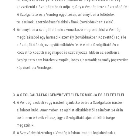
közvetlenül a Szolgáltatónak adja le, úgy a Vendég lesz a Szerződő fél.
A Szolgáltató és a Vendég együttesen, amennyiben a feltételek
teljesülnek, szerződéses felekké válnak (továbbiakban: Felek).
Amennyiben a szolgáltatásokra vonatkozó megrendelést a Vendég
megbízásából egy harmadik személy (továbbiakban Közvetítő) adja le
a Szolgáltatónak, az együttműködés feltételeit a Szolgáltató és a
Közvetítő közötti megállapodás szabályozza. Ebben az esetben a
Szolgáltató nem köteles vizsgálni, hogy a harmadik személy jogszerűen
képviseli-e a Vendéget.
A SZOLGÁLTATÁS IGÉNYBEVÉTELÉNEK MÓDJA ÉS FELTÉTELEI
A Vendég szóbeli vagy írásbeli ajánlatkérésére a Szolgáltató írásbeli
ajánlatot küld. Amennyiben az ajánlat elküldésétől számított 24 órán
belül nem érkezik válasz, úgy a Szolgáltató ajánlati kötöttsége
megszűnik.
A Szerződés kizárólag a Vendég írásban leadott foglalásának a