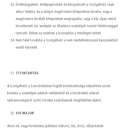
Értéktárgyakért, értékpapírokért és készpénzért a Szolgáltató csak
akkor felelős, ha a dolgot megőrzésre kifejezetten átvette, vagy a
megőrzésre átvételt kifejezetten megtagadta, vagy a kár olyan okból
következett be, amelyért az általános szabályok szerint felelősséggel
tartozik. Ebben az esetben a bizonyítás a Vendéget terheli.
Nem felel továbbá a Szolgáltató a nem rendeltetésszerű használatból
eredő károkért.
TITOKTARTÁS
A Szolgáltató a Szerződésben foglalt kötelezettsége teljesítése során
köteles a személyes adatok védelméről és a közérdekű adatok
nyilvánosságáról szóló törvény szabályainak megfelelően eljárni.
VIS MAJOR
Azon ok, vagy körülmény (például; háború, tűz, árvíz, időjárásbeli