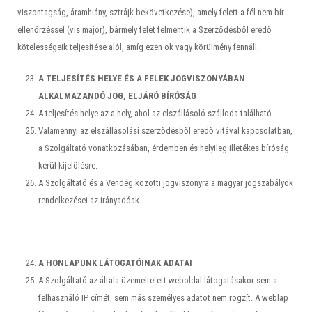
viszontagság, áramhiány, sztrájk bekövetkezése), amely felett a fél nem bír
ellenőrzéssel (vis major), bármely felet felmentik a Szerződésből eredő
kötelességeik teljesítése alól, amíg ezen ok vagy körülmény fennáll.
A TELJESÍTÉS HELYE ÉS A FELEK JOGVISZONYÁBAN
ALKALMAZANDÓ JOG, ELJÁRÓ BÍRÓSÁG
A teljesítés helye az a hely, ahol az elszállásoló szálloda található.
Valamennyi az elszállásolási szerződésből eredő vitával kapcsolatban,
a Szolgáltató vonatkozásában, érdemben és helyileg illetékes bíróság
kerül kijelölésre.
A Szolgáltató és a Vendég közötti jogviszonyra a magyar jogszabályok
rendelkezései az irányadóak.
A HONLAPUNK LÁTOGATÓINAK ADATAI
A Szolgáltató az általa üzemeltetett weboldal látogatásakor sem a
felhasználó IP címét, sem más személyes adatot nem rögzít. A weblap