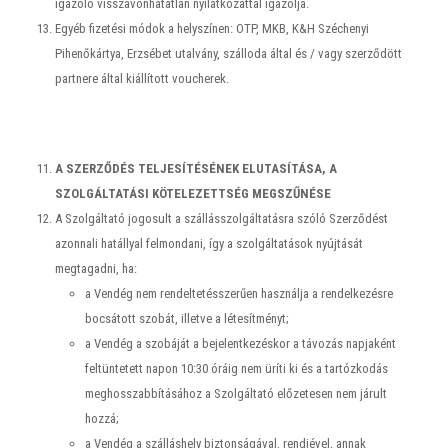
igazoló visszavonhatatlan nyilatkozattal igazolja.
Egyéb fizetési módok a helyszínen: OTP, MKB, K&H Széchenyi
Pihenőkártya, Erzsébet utalvány, szálloda által és / vagy szerződött
partnere által kiállított voucherek.
A SZERZŐDÉS TELJESÍTÉSÉNEK ELUTASÍTÁSA, A
SZOLGÁLTATÁSI KÖTELEZETTSÉG MEGSZŰNÉSE
A Szolgáltató jogosult a szállásszolgáltatásra szóló Szerződést
azonnali hatállyal felmondani, így a szolgáltatások nyújtását
megtagadni, ha:
a Vendég nem rendeltetésszerűen használja a rendelkezésre
bocsátott szobát, illetve a létesítményt;
a Vendég a szobáját a bejelentkezéskor a távozás napjaként
feltüntetett napon 10:30 óráig nem üríti ki és a tartózkodás
meghosszabbításához a Szolgáltató előzetesen nem járult
hozzá;
a Vendég a szálláshely biztonságával, rendjével, annak