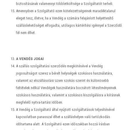
biztosításának valamennyi többletköltsége a Szolgáltatót terheli.
Amennyiben a Szolgáltató ezen kötelezettségeinek maradéktalanul
eleget tesz, illetve, ha a Vendég a számára felajánlott helyettesítő
szálláslehetőséget elfogadta, utólagos kártérítési igénnyel a Szerződő
fél nem élhet.
A VENDÉG JOGAI
A szállás szolgáltatási szerződés megkötésével a Vendég
jogosultságot szerez a bérelt helyiségek szokásos használatára,
valamint az elszállásolási üzem szokás szerint és különösebb
feltételek nélkül Vendégek használatára bocsátott létesítményeinek
szokásos használatára, valamint a szokásos kiszolgálásra a kiírásnak
megfelelő nyitva-tartási időben.
A Vendég a Szolgáltató által nyújtott szolgáltatások teljesítésével
kapcsolatban panasszal élhet a szálláshelyen való tartózkodás
időtartama alatt. A Szolgáltató ezen időszakban hozzá írásban