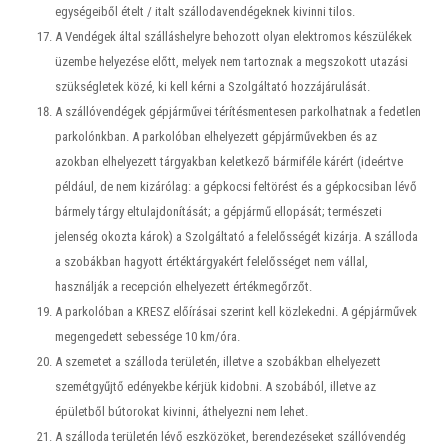
egységeiből ételt / italt szállodavendégeknek kivinni tilos.
A Vendégek által szálláshelyre behozott olyan elektromos készülékek
üzembe helyezése előtt, melyek nem tartoznak a megszokott utazási
szükségletek közé, ki kell kérni a Szolgáltató hozzájárulását.
A szállóvendégek gépjárművei térítésmentesen parkolhatnak a fedetlen
parkolónkban. A parkolóban elhelyezett gépjárművekben és az
azokban elhelyezett tárgyakban keletkező bármiféle kárért (ideértve
például, de nem kizárólag: a gépkocsi feltörést és a gépkocsiban lévő
bármely tárgy eltulajdonítását; a gépjármű ellopását; természeti
jelenség okozta károk) a Szolgáltató a felelősségét kizárja. A szálloda
a szobákban hagyott értéktárgyakért felelősséget nem vállal,
használják a recepción elhelyezett értékmegőrzőt.
A parkolóban a KRESZ előírásai szerint kell közlekedni. A gépjárművek
megengedett sebessége 10 km/óra.
A szemetet a szálloda területén, illetve a szobákban elhelyezett
szemétgyűjtő edényekbe kérjük kidobni. A szobából, illetve az
épületből bútorokat kivinni, áthelyezni nem lehet.
A szálloda területén lévő eszközöket, berendezéseket szállóvendég