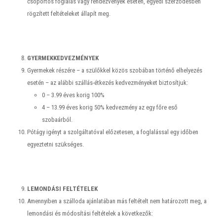
csoportos foglalás vagy rendezvények esetén, egyedi szerződésben
rögzített feltételeket állapít meg.
GYERMEKKEDVEZMÉNYEK
Gyermekek részére – a szülőkkel közös szobában történő elhelyezés
esetén – az alábbi szállás-étkezés kedvezményeket biztosítjuk:
0 – 3.99 éves korig 100%
4 – 13.99 éves korig 50% kedvezmény az egy főre eső
szobaárból.
Pótágy igényt a szolgáltatóval előzetesen, a foglalással egy időben
egyeztetni szükséges.
LEMONDÁSI FELTÉTELEK
Amennyiben a szálloda ajánlatában más feltételt nem határozott meg, a
lemondási és módosítási feltételek a következők: