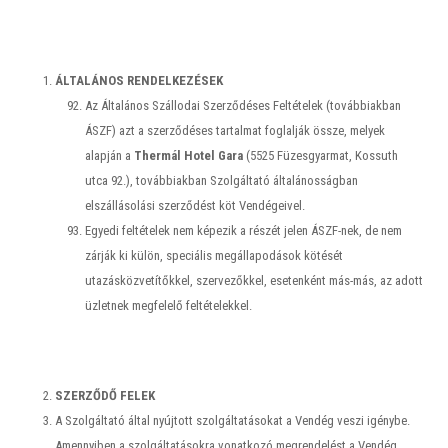
ÁLTALÁNOS RENDELKEZÉSEK
Az Általános Szállodai Szerződéses Feltételek (továbbiakban
ÁSZF) azt a szerződéses tartalmat foglalják össze, melyek
alapján a
Thermál Hotel
Gara
(5525 Füzesgyarmat, Kossuth
utca 92.), továbbiakban Szolgáltató általánosságban
elszállásolási szerződést köt Vendégeivel.
Egyedi feltételek nem képezik a részét jelen ÁSZF-nek, de nem
zárják ki külön, speciális megállapodások kötését
utazásközvetítőkkel, szervezőkkel, esetenként más-más, az adott
üzletnek megfelelő feltételekkel.
SZERZŐDŐ FELEK
A Szolgáltató által nyújtott szolgáltatásokat a Vendég veszi igénybe.
Amennyiben a szolgáltatásokra vonatkozó megrendelést a Vendég