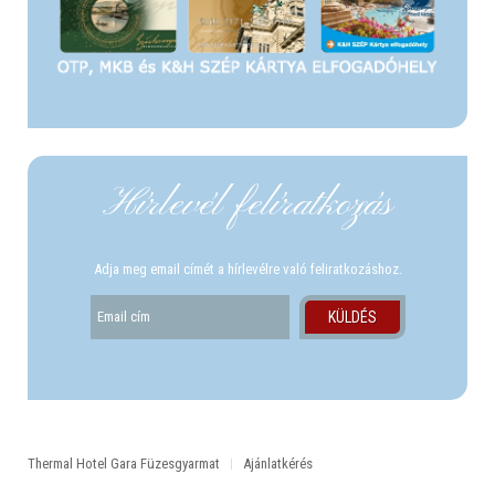
Hírlevél felíratkozás
Adja meg email címét a hírlevélre való feliratkozáshoz.
Thermal Hotel Gara Füzesgyarmat
Ajánlatkérés