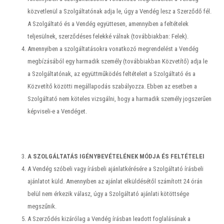
közvetlenül a Szolgáltatónak adja le, úgy a Vendég lesz a Szerződő fél.
A Szolgáltató és a Vendég együttesen, amennyiben a feltételek
teljesülnek, szerződéses felekké válnak (továbbiakban: Felek).
Amennyiben a szolgáltatásokra vonatkozó megrendelést a Vendég
megbízásából egy harmadik személy (továbbiakban Közvetítő) adja le
a Szolgáltatónak, az együttműködés feltételeit a Szolgáltató és a
Közvetítő közötti megállapodás szabályozza. Ebben az esetben a
Szolgáltató nem köteles vizsgálni, hogy a harmadik személy jogszerűen
képviseli-e a Vendéget.
A SZOLGÁLTATÁS IGÉNYBEVÉTELÉNEK MÓDJA ÉS FELTÉTELEI
A Vendég szóbeli vagy írásbeli ajánlatkérésére a Szolgáltató írásbeli
ajánlatot küld. Amennyiben az ajánlat elküldésétől számított 24 órán
belül nem érkezik válasz, úgy a Szolgáltató ajánlati kötöttsége
megszűnik.
A Szerződés kizárólag a Vendég írásban leadott foglalásának a