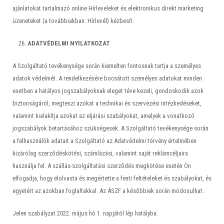
ajánlatokat tartalmazó online Hírleveleket és elektronikus direkt marketing
üzeneteket (a továbbiakban: Hírlevél) kézbesít.
ADATVÉDELMI NYILATKOZAT
A Szolgáltató tevékenysége során kiemelten fontosnak tartja a személyes
adatok védelmét. A rendelkezésére bocsátott személyes adatokat minden
esetben a hatályos jogszabályoknak eleget téve kezeli, gondoskodik azok
biztonságáról, megteszi azokat a technikai és szervezési intézkedéseket,
valamint kialakítja azokat az eljárási szabályokat, amelyek a vonatkozó
jogszabályok betartásához szükségesek. A Szolgáltató tevékenysége során
a felhasználók adatait a Szolgáltató az Adatvédelmi törvény értelmében
kizárólag szerződéskötési, számlázási, valamint saját reklámcéljaira
használja fel. A szállás-szolgáltatási szerződés megkötése esetén Ön
elfogadja, hogy elolvasta és megértette a fenti feltételeket és szabályokat, és
egyetért az azokban foglaltakkal. Az ÁSZF a későbbiek során módosulhat.
Jelen szabályzat 2022. május hó 1. napjától lép hatályba.