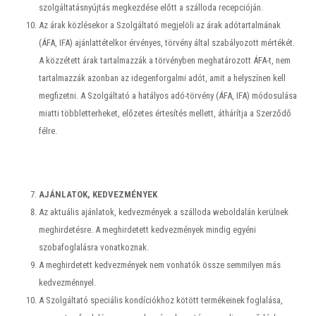
szolgáltatásnyújtás megkezdése előtt a szálloda recepcióján.
Az árak közlésekor a Szolgáltató megjelöli az árak adótartalmának
(ÁFA, IFA) ajánlattételkor érvényes, törvény által szabályozott mértékét.
A közzétett árak tartalmazzák a törvényben meghatározott ÁFA-t, nem
tartalmazzák azonban az idegenforgalmi adót, amit a helyszínen kell
megfizetni. A Szolgáltató a hatályos adó-törvény (ÁFA, IFA) módosulása
miatti többletterheket, előzetes értesítés mellett, áthárítja a Szerződő
félre.
AJÁNLATOK, KEDVEZMÉNYEK
Az aktuális ajánlatok, kedvezmények a szálloda weboldalán kerülnek
meghirdetésre. A meghirdetett kedvezmények mindig egyéni
szobafoglalásra vonatkoznak.
A meghirdetett kedvezmények nem vonhatók össze semmilyen más
kedvezménnyel.
A Szolgáltató speciális kondíciókhoz kötött termékeinek foglalása,