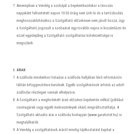
Amennyiben a Vendég a szobáját a bejelentkezéskor a távozás
napjaként feltüntetett napon 10:30 óráig nem üríti ki és a tartózkodás
meghosszabbításához a Szolgáltató előzetesen nem járult hozzá, úgy
a Szolgáltató jogosult a szobaárat egy további napra is kiszámlázni és
ezzel egyidejűleg a Szolgáltató szolgáltatási kötelezettsége is
megszűnik.
ÁRAK
A szálloda mindenkori listaárai a szálloda halljában lévő információs
táblán kifüggesztésre kerülnek. Egyéb szolgáltatások árlistái az adott
szállodai részlegen vannak elhelyezve.
A Szolgáltató a meghirdetett árait előzetes bejelentés nélkül (például:
csomagárak vagy egyéb kedvezmények okán) megváltoztathatja. A
Szolgáltató aktuális árai a szálloda honlapján (www.garahotel.hu) is
megtalálhatók.
A Vendég a szolgáltatások áráról mindig tájékoztatást kaphat a