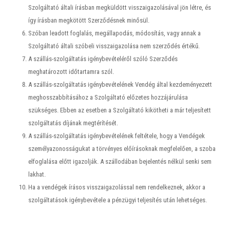
Szolgáltató általi írásban megküldött visszaigazolásával jön létre, és
így írásban megkötött Szerződésnek minősül.
Szóban leadott foglalás, megállapodás, módosítás, vagy annak a
Szolgáltató általi szóbeli visszaigazolása nem szerződés értékű.
A szállás-szolgáltatás igénybevételéről szóló Szerződés
meghatározott időtartamra szól.
A szállás-szolgáltatás igénybevételének Vendég által kezdeményezett
meghosszabbításához a Szolgáltató előzetes hozzájárulása
szükséges. Ebben az esetben a Szolgáltató kikötheti a már teljesített
szolgáltatás díjának megtérítését.
A szállás-szolgáltatás igénybevételének feltétele, hogy a Vendégek
személyazonosságukat a törvényes előírásoknak megfelelően, a szoba
elfoglalása előtt igazolják. A szállodában bejelentés nélkül senki sem
lakhat.
Ha a vendégek írásos visszaigazolással nem rendelkeznek, akkor a
szolgáltatások igénybevétele a pénzügyi teljesítés után lehetséges.