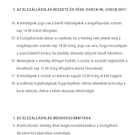
AZ ELSZÁLLÁSOLÁS KEZDETE ÉS VÉGE /CHECK-IN; CHECK-OUT/
A Vendégnek joga van a bérelt helyiségeket a megállapodás szerinti
nap 14.00 órától elfoglalni.
A Szolgáltatónak abban az esetben, ha a Vendég nem jelenik meg a
megállapodás szerinti nap 18.00 óráig, joga van arra, hogy visszalépjen
a szerződéstől kivéve, ha későbbi érkezési időpont került kikötésre.
Amennyiben a Vendég előleget fizetett, a szoba (a szobák) legkésőbb a
következő nap 12.00 óráig lefoglalva marad (maradnak).
A Vendégnek a szobát az elutazás napján 10.00 óráig el kell hagynia.
A szálloda foglaltságának függvényében, térítés ellenében biztosítja a
korai érkezés, illetve a késői elutazás lehetőségét.
AZ ELSZÁLLÁSOLÁS MEGHOSSZABBÍTÁSA
A tartózkodás Vendég általi meghosszabbításához a Szolgáltató
előzetes hozzájárulása szükséges.