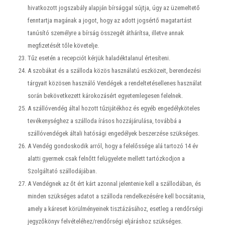
hivatkozott jogszabály alapján bírsággal sújtja, úgy az üzemeltető
fenntartja magának a jogot, hogy az adott jogsértő magatartást
tanúsító személyre a bírság összegét áthárítsa, illetve annak
megfizetését tőle követelje.
Tűz esetén a recepciót kérjük haladéktalanul értesíteni.
A szobákat és a szálloda közös használatú eszközeit, berendezési
tárgyait közösen használó Vendégek a rendeltetésellenes használat
során bekövetkezett károkozásért egyetemlegesen felelnek.
A szállóvendég által hozott tűzijátékhoz és egyéb engedélyköteles
tevékenységhez a szálloda írásos hozzájárulása, továbbá a
szállóvendégek általi hatósági engedélyek beszerzése szükséges.
A Vendég gondoskodik arról, hogy a felelőssége alá tartozó 14 év
alatti gyermek csak felnőtt felügyelete mellett tartózkodjon a
Szolgáltató szállodájában.
A Vendégnek az őt ért kárt azonnal jelentenie kell a szállodában, és
minden szükséges adatot a szálloda rendelkezésére kell bocsátania,
amely a káreset körülményeinek tisztázásához, esetleg a rendőrségi
jegyzőkönyv felvételéhez/rendőrségi eljáráshoz szükséges.