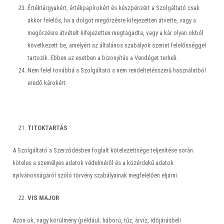
Értéktárgyakért, értékpapírokért és készpénzért a Szolgáltató csak
akkor felelős, ha a dolgot megőrzésre kifejezetten átvette, vagy a
megőrzésre átvételt kifejezetten megtagadta, vagy a kár olyan okból
következett be, amelyért az általános szabályok szerint felelősséggel
tartozik. Ebben az esetben a bizonyítás a Vendéget terheli.
Nem felel továbbá a Szolgáltató a nem rendeltetésszerű használatból
eredő károkért.
TITOKTARTÁS
A Szolgáltató a Szerződésben foglalt kötelezettsége teljesítése során
köteles a személyes adatok védelméről és a közérdekű adatok
nyilvánosságáról szóló törvény szabályainak megfelelően eljárni.
VIS MAJOR
Azon ok, vagy körülmény (például; háború, tűz, árvíz, időjárásbeli