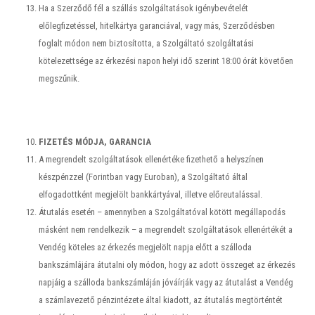
Ha a Szerződő fél a szállás szolgáltatások igénybevételét
előlegfizetéssel, hitelkártya garanciával, vagy más, Szerződésben
foglalt módon nem biztosította, a Szolgáltató szolgáltatási
kötelezettsége az érkezési napon helyi idő szerint 18:00 órát követően
megszűnik.
FIZETÉS MÓDJA, GARANCIA
A megrendelt szolgáltatások ellenértéke fizethető a helyszínen
készpénzzel (Forintban vagy Euroban), a Szolgáltató által
elfogadottként megjelölt bankkártyával, illetve előreutalással.
Átutalás esetén – amennyiben a Szolgáltatóval kötött megállapodás
másként nem rendelkezik – a megrendelt szolgáltatások ellenértékét a
Vendég köteles az érkezés megjelölt napja előtt a szálloda
bankszámlájára átutalni oly módon, hogy az adott összeget az érkezés
napjáig a szálloda bankszámláján jóváírják vagy az átutalást a Vendég
a számlavezető pénzintézete által kiadott, az átutalás megtörténtét