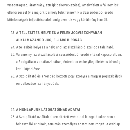
viszontagság, áramhiány, sztrájk bekövetkezése), amely felett a fél nem bír
ellenőrzéssel (vis major), bármely felet felmentik a Szerződésből eredő
kötelességeik teljesítése alól, amíg ezen ok vagy körülmény fennáll.
A TELJESÍTÉS HELYE ÉS A FELEK JOGVISZONYÁBAN
ALKALMAZANDÓ JOG, ELJÁRÓ BÍRÓSÁG
A teljesítés helye az a hely, ahol az elszállásoló szálloda található.
Valamennyi az elszállásolási szerződésből eredő vitával kapcsolatban,
a Szolgáltató vonatkozásában, érdemben és helyileg illetékes bíróság
kerül kijelölésre.
A Szolgáltató és a Vendég közötti jogviszonyra a magyar jogszabályok
rendelkezései az irányadóak.
A HONLAPUNK LÁTOGATÓINAK ADATAI
A Szolgáltató az általa üzemeltetett weboldal látogatásakor sem a
felhasználó IP címét, sem más személyes adatot nem rögzít. A weblap