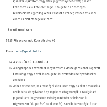
igazoltan eljuttatott (vagy általa jegyzőkönyvbe felvett) panasz
kezelésére vállal kötelezettséget. Szolgáltató az esetleges
reklamációkat egyedileg kezeli. Panaszt a Vendég írásban az alábbi
címen és elérhetőségeken tehet:
Thermál Hotel Gara
5525 Füzesgyarmat, Kossuth utca 92.
E-mail:
info@garahotel.hu
A VENDÉG KÖTELESSÉGEI
A megállapodás szerinti díj megfizetése: a visszaigazolásban rögzített
határidőig, vagy a szállás-szolgáltatási szerződés befejeződésekor
esedékes.
Abban az esetben, ha a Vendégek élelmiszert vagy italokat behoznak a
szállodába, és nyilvános helyiségekben elfogyasztják, a Szolgáltató
jogosult arra, hogy ezekért méltányos térítést számlázzon ki
(úgynevezett “dugópénz” italok esetén). A szálloda vendéglátó ipari