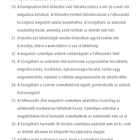
A honlapunkon lévő hírlevélre való feliratkozáshoz a név és e-mail cím
megadása kötelező. A Hírlevélre történő feliratkozással a Felhasználó
hozzájárul megadott adatai kezeléséhez. A Szolgáltató az adatokat
mindaddig kezeli, ameddig azok törlését az érintett nem kéri.
A leiratkozás lehetőségét minden hírlevélben egy közvetlen link
biztosítja, illetve a weboldalon is van rá lehetőség.
A megadott személyes adatok valódiságáért a Felhasználó felel.
A Szolgáltató az adatokat védi különösen a jogosulatlan hozzáférés,
megváltoztatás, továbbítás, nyilvánosságra hozatal, törlés vagy
megsemmisítés, valamint a véletlen megsemmisülés és sérülés ellen.
A Szolgáltató a szerver üzemeltetőivel együtt gondoskodik az adatok
biztonságáról.
A Felhasználó által megadott személyes adatokhoz kizárólag az
adatkezelő munkatársai férhetnek hozzá. Személyes adatokat a
megjelölteken kívül harmadik személyeknek az adatkezelő nem ad át.
A Szolgáltató harmadik fél részére személyes adatokat nem ad ki, csak
az érintett előzetes és kifejezett hozzájárulása alapján.
A Felhasználó tudomásul veszi, hogy a Szolgáltató törvényi