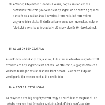
A Vendég kifejezetten tudomásul veszik, hogy a szálloda közös
használatú területein (kivéve mellékhelyiségek, de beleértve a gépkocsi
parkolót és a szállodához közvetlenül tartozó külső területeket)
vagyonvédelmi okokból zártláncú kamerarendszert üzemeltet, melynek
felvételei a vonatkozó jogszabályi előírások alapján törlésre kerülnek.
ÁLLATOK BEHOZATALA
A szállodába állatokat (kutya, macska) külön térítés ellenében meghatározott
szobákba és helyiségekbe lehet behozni. Az étterembe, a gyógyászatra és a
wellness részlegbe az állatokat nem lehet behozni. Vakvezető kutyákat
vendégeink díjmentesen hozhatják a szállodába.
A SZOLGÁLTATÓ JOGAI
Amennyiben a Vendég az igénybe vett, vagy a Szerződésben megrendelt, de
igénybe nem vett kötbérköteles szolgáltatások díjának megfizetésére