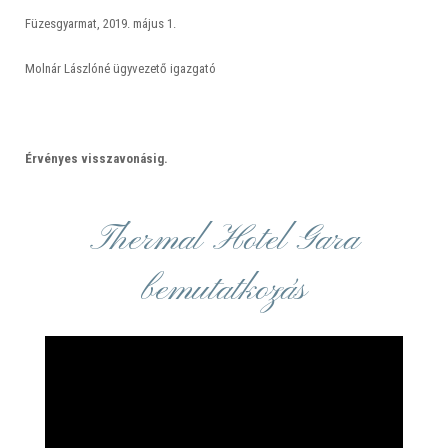
Füzesgyarmat, 2019. május 1.
Molnár Lászlóné ügyvezető igazgató
Érvényes visszavonásig.
Thermal Hotel Gara
bemutatkozás