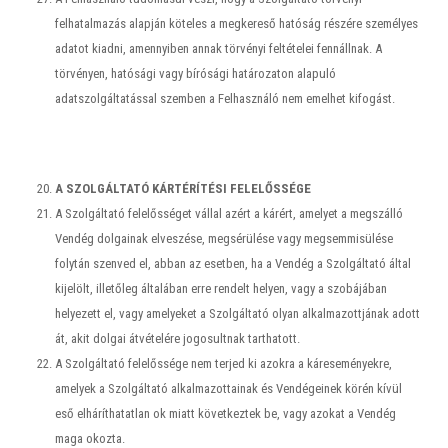
felhatalmazás alapján köteles a megkereső hatóság részére személyes
adatot kiadni, amennyiben annak törvényi feltételei fennállnak. A
törvényen, hatósági vagy bírósági határozaton alapuló
adatszolgáltatással szemben a Felhasználó nem emelhet kifogást.
A SZOLGÁLTATÓ KÁRTÉRÍTÉSI FELELŐSSÉGE
A Szolgáltató felelősséget vállal azért a kárért, amelyet a megszálló
Vendég dolgainak elveszése, megsérülése vagy megsemmisülése
folytán szenved el, abban az esetben, ha a Vendég a Szolgáltató által
kijelölt, illetőleg általában erre rendelt helyen, vagy a szobájában
helyezett el, vagy amelyeket a Szolgáltató olyan alkalmazottjának adott
át, akit dolgai átvételére jogosultnak tarthatott.
A Szolgáltató felelőssége nem terjed ki azokra a káreseményekre,
amelyek a Szolgáltató alkalmazottainak és Vendégeinek körén kívül
eső elháríthatatlan ok miatt következtek be, vagy azokat a Vendég
maga okozta.