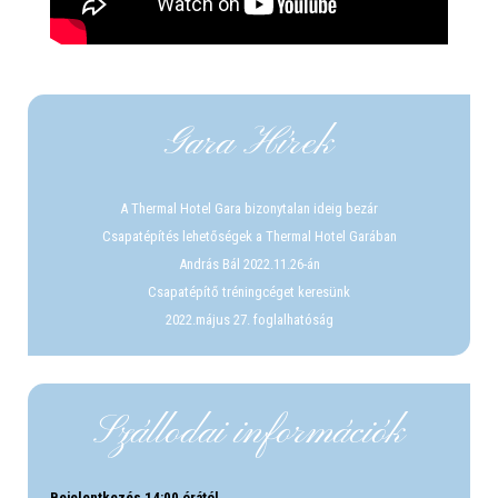
Gara Hírek
A Thermal Hotel Gara bizonytalan ideig bezár
Csapatépítés lehetőségek a Thermal Hotel Garában
András Bál 2022.11.26-án
Csapatépítő tréningcéget keresünk
2022.május 27. foglalhatóság
Szállodai információk
Bejelentkezés 14:00 órától