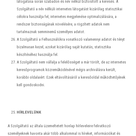
látogatása során szabadon és név nélkül biztosított a keresés. A
Szolgáltató a név nélküli internetes látogatást kizárólag statisztikai
célokra használja fel, internetes megjelenése optimalizálására, a
rendszer biztonságának növelésére, a rögzített adatok nem
tartalmaznak semminemű személyes adatot.
A Szolgáltató a Felhasználókra vonatkozó valamennyi adatot és tényt
bizalmasan kezel, azokat kizárólag saját kutatás, statisztika
készítéséhez használja fel.
A Szolgáltató nem vállalja a felelősséget a már törölt, de az internetes
keresőprogramok közreműködésével mégis archiválásra került,
korábbi oldalaiért. Ezek eltávolításáról a keresőoldal működtetőjének
kell gondoskodni.
HÍRLEVELÜNK
A Szolgáltató az általa üzemeltetett honlap hírleveleire feliratkozó
személyeknek havonta akár több alkalommal is híreket, információkat és