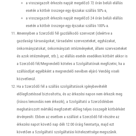
a visszaigazolt érkezés napját megelőző 72 órán belüli elállás
esetén a kötbér összege egy éjszakai szállás 50%-a,
a visszaigazolt érkezés napját megelőző 24 órán belüli elállás
esetén a kötbér összege egy éjszakai szállás 100%-a.
Amennyiben a Szerződő fél gazdálkodó szervezet (ideértve a
gazdasági társaságokat, társadalmi szervezeteket, egyházakat,
önkormányzatokat, önkormányzati intézményeket, állami szervezeteket
és azok intézményeit, stb.), az elállás esetén esedékes kötbért akkor is
a Szerződő fél/Megrendelő köteles a Szolgáltatónak megfizetni, ha a
szállásdíjat egyébként a megrendelő nevében eljáró Vendég viseli
közvetlenül.
Ha a Szerződő fél a szállás szolgáltatások igénybevételét
előlegfizetéssel biztosította, és az érkezési napon nem érkezik meg
(írásos lemondás nem érkezik), a Szolgáltató a Szerződésben
meghatározott mértékű megfizetett előleg teljes összegét kötbérként
érvényesíti. Ebben az esetben a szállást a Szerződő fél részére az
érkezési napot követő nap déli 12:00 óráig fenntartja, majd ezt
követően a Szolgáltató szolgáltatási kötelezettsége megszűnik.