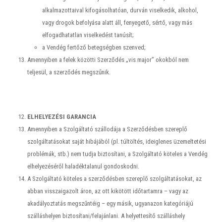
alkalmazottaival kifogásolhatóan, durván viselkedik, alkohol,
vagy drogok befolyása alatt áll, fenyegető, sértő, vagy más
elfogadhatatlan viselkedést tanúsít;
a Vendég fertőző betegségben szenved;
Amennyiben a felek közötti Szerződés „vis major” okokból nem
teljesül, a szerződés megszűnik.
ELHELYEZÉSI GARANCIA
Amennyiben a Szolgáltató szállodája a Szerződésben szereplő
szolgáltatásokat saját hibájából (pl. túltöltés, ideiglenes üzemeltetési
problémák, stb.) nem tudja biztosítani, a Szolgáltató köteles a Vendég
elhelyezéséről haladéktalanul gondoskodni.
A Szolgáltató köteles a szerződésben szereplő szolgáltatásokat, az
abban visszaigazolt áron, az ott kikötött időtartamra – vagy az
akadályoztatás megszűntéig – egy másik, ugyanazon kategóriájú
szálláshelyen biztosítani/felajánlani. A helyettesítő szálláshely