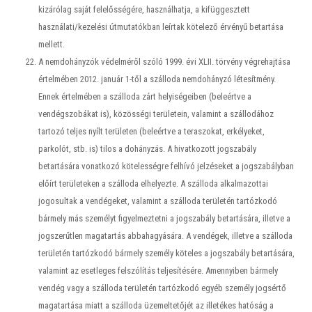
kizárólag saját felelősségére, használhatja, a kifüggesztett
használati/kezelési útmutatókban leírtak kötelező érvényű betartása
mellett.
A nemdohányzók védelméről szóló 1999. évi XLII. törvény végrehajtása
értelmében 2012. január 1-től a szálloda nemdohányzó létesítmény.
Ennek értelmében a szálloda zárt helyiségeiben (beleértve a
vendégszobákat is), közösségi területein, valamint a szállodához
tartozó teljes nyílt területen (beleértve a teraszokat, erkélyeket,
parkolót, stb. is) tilos a dohányzás. A hivatkozott jogszabály
betartására vonatkozó kötelességre felhívó jelzéseket a jogszabályban
előírt területeken a szálloda elhelyezte. A szálloda alkalmazottai
jogosultak a vendégeket, valamint a szálloda területén tartózkodó
bármely más személyt figyelmeztetni a jogszabály betartására, illetve a
jogszerűtlen magatartás abbahagyására. A vendégek, illetve a szálloda
területén tartózkodó bármely személy köteles a jogszabály betartására,
valamint az esetleges felszólítás teljesítésére. Amennyiben bármely
vendég vagy a szálloda területén tartózkodó egyéb személy jogsértő
magatartása miatt a szálloda üzemeltetőjét az illetékes hatóság a