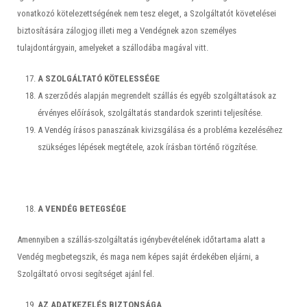
vonatkozó kötelezettségének nem tesz eleget, a Szolgáltatót követelései
biztosítására zálogjog illeti meg a Vendégnek azon személyes
tulajdontárgyain, amelyeket a szállodába magával vitt.
A SZOLGÁLTATÓ KÖTELESSÉGE
A szerződés alapján megrendelt szállás és egyéb szolgáltatások az
érvényes előírások, szolgáltatás standardok szerinti teljesítése.
A Vendég írásos panaszának kivizsgálása és a probléma kezeléséhez
szükséges lépések megtétele, azok írásban történő rögzítése.
A VENDÉG BETEGSÉGE
Amennyiben a szállás-szolgáltatás igénybevételének időtartama alatt a
Vendég megbetegszik, és maga nem képes saját érdekében eljárni, a
Szolgáltató orvosi segítséget ajánl fel.
AZ ADATKEZELÉS BIZTONSÁGA