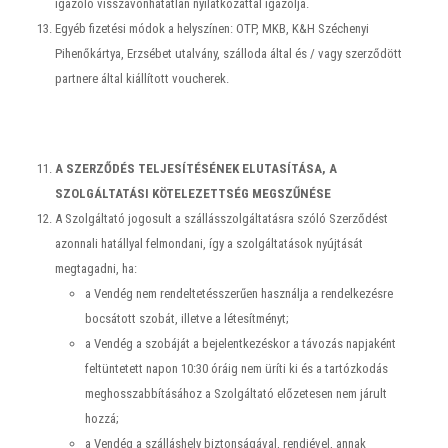
igazoló visszavonhatatlan nyilatkozattal igazolja.
Egyéb fizetési módok a helyszínen: OTP, MKB, K&H Széchenyi
Pihenőkártya, Erzsébet utalvány, szálloda által és / vagy szerződött
partnere által kiállított voucherek.
A SZERZŐDÉS TELJESÍTÉSÉNEK ELUTASÍTÁSA, A
SZOLGÁLTATÁSI KÖTELEZETTSÉG MEGSZŰNÉSE
A Szolgáltató jogosult a szállásszolgáltatásra szóló Szerződést
azonnali hatállyal felmondani, így a szolgáltatások nyújtását
megtagadni, ha:
a Vendég nem rendeltetésszerűen használja a rendelkezésre
bocsátott szobát, illetve a létesítményt;
a Vendég a szobáját a bejelentkezéskor a távozás napjaként
feltüntetett napon 10:30 óráig nem üríti ki és a tartózkodás
meghosszabbításához a Szolgáltató előzetesen nem járult
hozzá;
a Vendég a szálláshely biztonságával, rendjével, annak