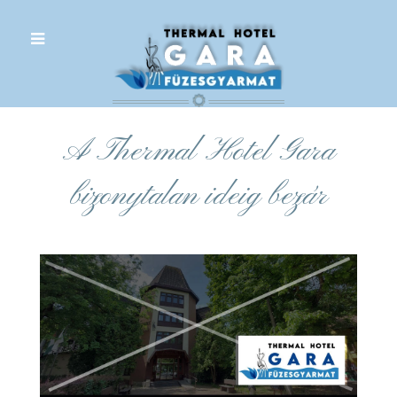
.
A Thermal Hotel Gara
bizonytalan ideig bezár