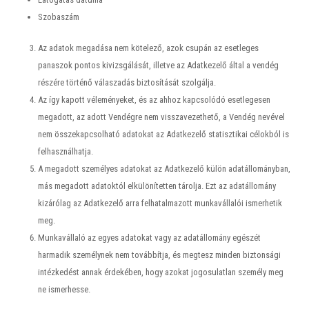
Szobaszám
Az adatok megadása nem kötelező, azok csupán az esetleges
panaszok pontos kivizsgálását, illetve az Adatkezelő által a vendég
részére történő válaszadás biztosítását szolgálja.
Az így kapott véleményeket, és az ahhoz kapcsolódó esetlegesen
megadott, az adott Vendégre nem visszavezethető, a Vendég nevével
nem összekapcsolható adatokat az Adatkezelő statisztikai célokból is
felhasználhatja.
A megadott személyes adatokat az Adatkezelő külön adatállományban,
más megadott adatoktól elkülönítetten tárolja. Ezt az adatállomány
kizárólag az Adatkezelő arra felhatalmazott munkavállalói ismerhetik
meg.
Munkavállaló az egyes adatokat vagy az adatállomány egészét
harmadik személynek nem továbbítja, és megtesz minden biztonsági
intézkedést annak érdekében, hogy azokat jogosulatlan személy meg
ne ismerhesse.