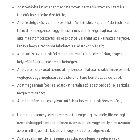
Adattovábbítás: az adat meghatározott harmadik személy számára
történő hozzáférhetővé tétele;
Adatfeldolgozás: az adatkezelési műveletekhez kapcsolódó technikai
feladatok elvégzése, függetlenül a műveletek végrehajtásához
alkalmazott módszertől és eszköztől, valamint az alkalmazás helyétől,
feltéve hogy a technikai feladatot az adatokon végzik;
Adattörlés: az adatok felismerhetetlenné tétele oly módon, hogy a
helyreállításuk többé nem lehetséges;
Adatzárolás: az adat azonosító jelzéssel ellátása további kezelésének
végleges vagy meghatározott időre történő korlátozása céljából;
Adatmegsemmisítés: az adatokat tartalmazó adathordozó teljes fizikai
megsemmisítése;
Adatállomány: az egy nyilvántartásban kezelt adatok összessége;
Harmadik személy: olyan természetes vagy jogi személy, illetve jogi
személyiséggel nem rendelkező szervezet, aki vagy amely nem azonos
az érintettel, az adatkezelővel vagy az adatfeldolgozóval;
Adatvédelmi incidens: személyes adat jogellenes kezelése vagy