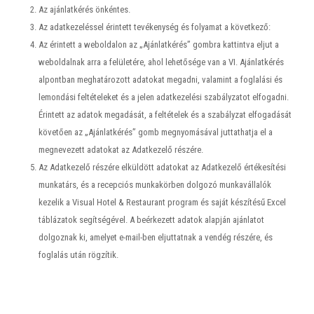
Az ajánlatkérés önkéntes.
Az adatkezeléssel érintett tevékenység és folyamat a következő:
Az érintett a weboldalon az „Ajánlatkérés” gombra kattintva eljut a
weboldalnak arra a felületére, ahol lehetősége van a VI. Ajánlatkérés
alpontban meghatározott adatokat megadni, valamint a foglalási és
lemondási feltételeket és a jelen adatkezelési szabályzatot elfogadni.
Érintett az adatok megadását, a feltételek és a szabályzat elfogadását
követően az „Ajánlatkérés” gomb megnyomásával juttathatja el a
megnevezett adatokat az Adatkezelő részére.
Az Adatkezelő részére elküldött adatokat az Adatkezelő értékesítési
munkatárs, és a recepciós munkakörben dolgozó munkavállalók
kezelik a Visual Hotel & Restaurant program és saját készítésű Excel
táblázatok segítségével. A beérkezett adatok alapján ajánlatot
dolgoznak ki, amelyet e-mail-ben eljuttatnak a vendég részére, és
foglalás után rögzítik.