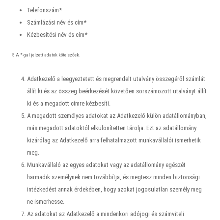
Telefonszám*
Számlázási név és cím*
Kézbesítési név és cím*
5 A *-gal jelzett adatok kötelezőek.
Adatkezelő a leegyeztetett és megrendelt utalvány összegéről számlát
állít ki és az összeg beérkezését követően sorszámozott utalványt állít
ki és a megadott címre kézbesíti.
A megadott személyes adatokat az Adatkezelő külön adatállományban,
más megadott adatoktól elkülönítetten tárolja. Ezt az adatállomány
kizárólag az Adatkezelő arra felhatalmazott munkavállalói ismerhetik
meg.
Munkavállaló az egyes adatokat vagy az adatállomány egészét
harmadik személynek nem továbbítja, és megtesz minden biztonsági
intézkedést annak érdekében, hogy azokat jogosulatlan személy meg
ne ismerhesse.
Az adatokat az Adatkezelő a mindenkori adójogi és számviteli