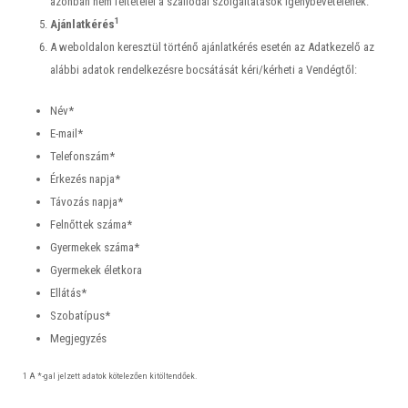
azonban nem feltételei a szállodai szolgáltatások igénybevételének.
1
Ajánlatkérés
A weboldalon keresztül történő ajánlatkérés esetén az Adatkezelő az
alábbi adatok rendelkezésre bocsátását kéri/kérheti a Vendégtől:
Név*
E-mail*
Telefonszám*
Érkezés napja*
Távozás napja*
Felnőttek száma*
Gyermekek száma*
Gyermekek életkora
Ellátás*
Szobatípus*
Megjegyzés
1 A *-gal jelzett adatok kötelezően kitöltendőek.