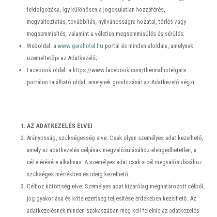
feldolgozása, így különösen a jogosulatlan hozzáférés,
megváltoztatás, továbbítás, nyilvánosságra hozatal, törlés vagy
megsemmisítés, valamint a véletlen megsemmisülés és sérülés;
Weboldal: a
www.garahotel.hu
portál és minden aloldala, amelynek
üzemeltetője az Adatkezelő;
Facebook oldal: a https://www.facebook.com/thermalhotelgara
portálon található oldal, amelynek gondozását az Adatkezelő végzi.
AZ ADATKEZELÉS ELVEI
Arányosság, szükségesség elve: Csak olyan személyes adat kezelhető,
amely az adatkezelés céljának megvalósulásához elengedhetetlen, a
cél elérésére alkalmas. A személyes adat csak a cél megvalósulásához
szükséges mértékben és ideig kezelhető.
Célhoz kötöttség elve: Személyes adat kizárólag meghatározott célból,
jog gyakorlása és kötelezettség teljesítése érdekében kezelhető. Az
adatkezelésnek minden szakaszában meg kell felelnie az adatkezelés