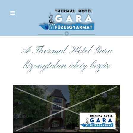
.
A Thermal Hotel Gara
bizonytalan ideig bezár