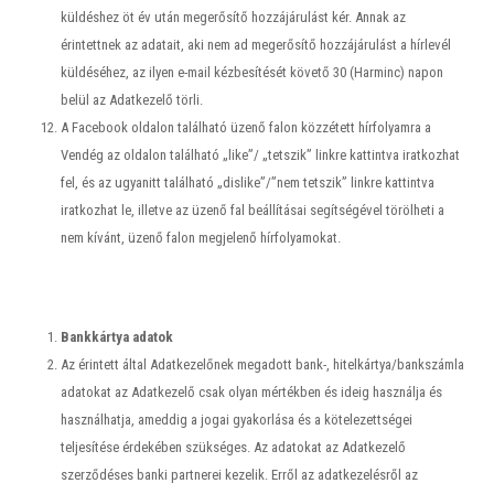
küldéshez öt év után megerősítő hozzájárulást kér. Annak az
érintettnek az adatait, aki nem ad megerősítő hozzájárulást a hírlevél
küldéséhez, az ilyen e-mail kézbesítését követő 30 (Harminc) napon
belül az Adatkezelő törli.
A Facebook oldalon található üzenő falon közzétett hírfolyamra a
Vendég az oldalon található „like”/ „tetszik” linkre kattintva iratkozhat
fel, és az ugyanitt található „dislike”/”nem tetszik” linkre kattintva
iratkozhat le, illetve az üzenő fal beállításai segítségével törölheti a
nem kívánt, üzenő falon megjelenő hírfolyamokat.
Bankkártya adatok
Az érintett által Adatkezelőnek megadott bank-, hitelkártya/bankszámla
adatokat az Adatkezelő csak olyan mértékben és ideig használja és
használhatja, ameddig a jogai gyakorlása és a kötelezettségei
teljesítése érdekében szükséges. Az adatokat az Adatkezelő
szerződéses banki partnerei kezelik. Erről az adatkezelésről az