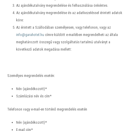
Az ajándékutalvány megrendelése és felhasználása önkéntes.
Az ajándékutalvány megrendelése és az adatkezeléssel érintett adatok
köre:
Az érintett a Szállodában személyesen, vagy telefonon, vagy az
info@garahotel.hu
címre küldött e-mailében megrendelheti az általa
meghatározott összegű vagy szolgáltatás tartalmú utalványt a
következő adatok megadása mellett:
Személyes megrendelés esetén:
Név (ajándékozott)*
Számlázási név és cím*
Telefonon vagy e-mail-en történő megrendelés esetén
Név (ajándékozott)*
E-mail cím*