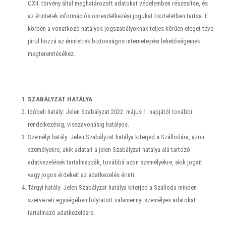
CXII. törvény által meghatározott adatokat védelemben részesítse, és
az érintetek információs önrendelkezési jogukat tiszteletben tartsa. E
körben a vonatkozó hatályos jogszabályoknak teljes körűen eleget téve
járul hozzá az érintettek biztonságos internetezési lehetőségeinek
megteremtéséhez.
SZABÁLYZAT HATÁLYA
Időbeli hatály: Jelen Szabályzat 2022. május 1. napjától további
rendelkezésig, visszavonásig hatályos.
Személyi hatály: Jelen Szabályzat hatálya kiterjed a Szállodára, azon
személyekre, akik adatait a jelen Szabályzat hatálya alá tartozó
adatkezelések tartalmazzák, továbbá azon személyekre, akik jogait
vagy jogos érdekeit az adatkezelés érinti.
Tárgyi hatály: Jelen Szabályzat hatálya kiterjed a Szálloda minden
szervezeti egységében folytatott valamennyi személyes adatokat
tartalmazó adatkezelésre.