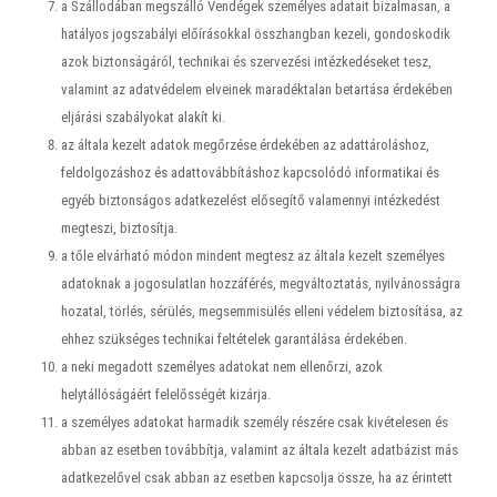
a Szállodában megszálló Vendégek személyes adatait bizalmasan, a
hatályos jogszabályi előírásokkal összhangban kezeli, gondoskodik
azok biztonságáról, technikai és szervezési intézkedéseket tesz,
valamint az adatvédelem elveinek maradéktalan betartása érdekében
eljárási szabályokat alakít ki.
az általa kezelt adatok megőrzése érdekében az adattároláshoz,
feldolgozáshoz és adattovábbításhoz kapcsolódó informatikai és
egyéb biztonságos adatkezelést elősegítő valamennyi intézkedést
megteszi, biztosítja.
a tőle elvárható módon mindent megtesz az általa kezelt személyes
adatoknak a jogosulatlan hozzáférés, megváltoztatás, nyilvánosságra
hozatal, törlés, sérülés, megsemmisülés elleni védelem biztosítása, az
ehhez szükséges technikai feltételek garantálása érdekében.
a neki megadott személyes adatokat nem ellenőrzi, azok
helytállóságáért felelősségét kizárja.
a személyes adatokat harmadik személy részére csak kivételesen és
abban az esetben továbbítja, valamint az általa kezelt adatbázist más
adatkezelővel csak abban az esetben kapcsolja össze, ha az érintett