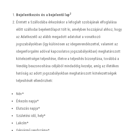
2
Bejelentkezés és a bejelentő lap
Érintett a Szállodába érkezéskor a lefoglalt szobájának elfoglalása
előtt szállodai bejelentőlapot tölt ki, amelyben hozzájárul ahhoz, hogy
az Adatkezelő az alább megadott adatokat a vonatkozó
jogszabályokban (így különösen az idegenrendészettel, valamint az
idegenforgalmi adóval kapcsolatos jogszabályokban) meghatározott
kötelezettségei teljesítése, illetve a teljesítés bizonyítása, továbbá a
Vendég beazonosítása céljából mindaddig kezelje, amíg az illetékes
hatóság az adott jogszabályokban meghatározott kötelezettségek
teljesítését ellenőrizheti:
Név*
Érkezés napja*
Elutazás napja*
Születési idő, hely*
Lakcím*
Gépjármű rendszáma*