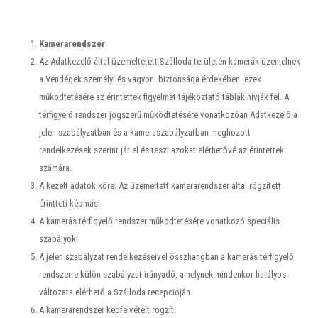
Kamerarendszer
Az Adatkezelő által üzemeltetett Szálloda területén kamerák üzemelnek
a Vendégek személyi és vagyoni biztonsága érdekében. ezek
működtetésére az érintettek figyelmét tájékoztató táblák hívják fel. A
térfigyelő rendszer jogszerű működtetésére vonatkozóan Adatkezelő a
jelen szabályzatban és a kameraszabályzatban meghozott
rendelkezések szerint jár el és teszi azokat elérhetővé az érintettek
számára.
A kezelt adatok köre: Az üzemeltett kamerarendszer által rögzített
érintteti képmás.
A kamerás térfigyelő rendszer működtetésére vonatkozó speciális
szabályok:
A jelen szabályzat rendelkezéseivel összhangban a kamerás térfigyelő
rendszerre külön szabályzat irányadó, amelynek mindenkor hatályos
változata elérhető a Szálloda recepcióján.
A kamerarendszer képfelvételt rögzít.