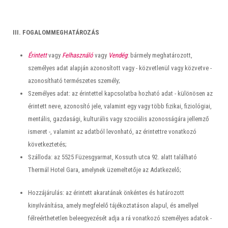
III. FOGALOMMEGHATÁROZÁS
Érintett
vagy
Felhasználó
vagy
Vendég
: bármely meghatározott,
személyes adat alapján azonosított vagy - közvetlenül vagy közvetve -
azonosítható természetes személy;
Személyes adat: az érintettel kapcsolatba hozható adat - különösen az
érintett neve, azonosító jele, valamint egy vagy több fizikai, fiziológiai,
mentális, gazdasági, kulturális vagy szociális azonosságára jellemző
ismeret -, valamint az adatból levonható, az érintettre vonatkozó
következtetés;
Szálloda: az 5525 Füzesgyarmat, Kossuth utca 92. alatt található
Thermál Hotel Gara, amelynek üzemeltetője az Adatkezelő;
Hozzájárulás: az érintett akaratának önkéntes és határozott
kinyilvánítása, amely megfelelő tájékoztatáson alapul, és amellyel
félreérthetetlen beleegyezését adja a rá vonatkozó személyes adatok -