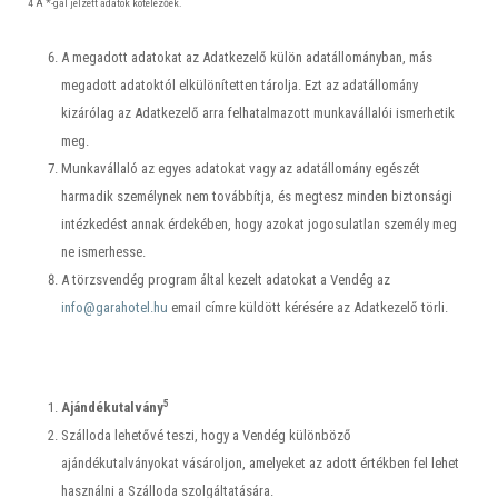
4 A *-gal jelzett adatok kötelezőek.
A megadott adatokat az Adatkezelő külön adatállományban, más
megadott adatoktól elkülönítetten tárolja. Ezt az adatállomány
kizárólag az Adatkezelő arra felhatalmazott munkavállalói ismerhetik
meg.
Munkavállaló az egyes adatokat vagy az adatállomány egészét
harmadik személynek nem továbbítja, és megtesz minden biztonsági
intézkedést annak érdekében, hogy azokat jogosulatlan személy meg
ne ismerhesse.
A törzsvendég program által kezelt adatokat a Vendég az
info@garahotel.hu
email címre küldött kérésére az Adatkezelő törli.
5
Ajándékutalvány
Szálloda lehetővé teszi, hogy a Vendég különböző
ajándékutalványokat vásároljon, amelyeket az adott értékben fel lehet
használni a Szálloda szolgáltatására.