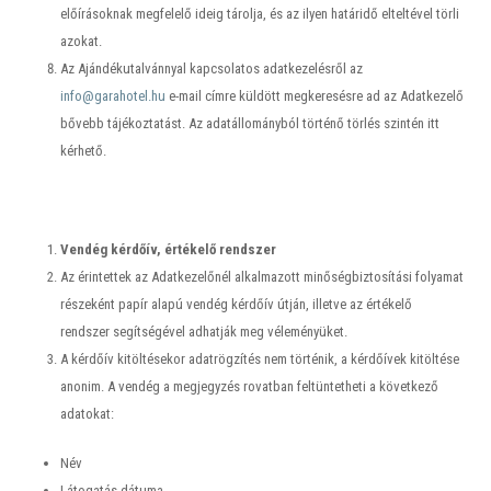
előírásoknak megfelelő ideig tárolja, és az ilyen határidő elteltével törli
azokat.
Az Ajándékutalvánnyal kapcsolatos adatkezelésről az
info@garahotel.hu
e-mail címre küldött megkeresésre ad az Adatkezelő
bővebb tájékoztatást. Az adatállományból történő törlés szintén itt
kérhető.
Vendég kérdőív, értékelő rendszer
Az érintettek az Adatkezelőnél alkalmazott minőségbiztosítási folyamat
részeként papír alapú vendég kérdőív útján, illetve az értékelő
rendszer segítségével adhatják meg véleményüket.
A kérdőív kitöltésekor adatrögzítés nem történik, a kérdőívek kitöltése
anonim. A vendég a megjegyzés rovatban feltüntetheti a következő
adatokat:
Név
Látogatás dátuma