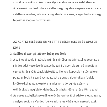
adatállományokban tárolt személyes adatok védelme érdekében az
Adatkezelő gondoskodik a véletlen vagy jogtalan megsemmisítés, vagy
véletlen elvesztés, valamint a jogtalan hozzáférés, megváltoztatás vagy
terjesztés megakadályozásáról.
AZ ADATKEZELÉSSEL ÉRINTETT TEVÉKENYSÉGEK ÉS ADATOK
KÖRE
Szállodai szolgáltatások igénybevétele
A szállodai szolgáltatások nyújtása körében az érintettel kapcsolatos
minden adat kezelése önkéntes hozzájáruláson alapul, célja pedig a
szolgáltatás nyújtásának biztosítása illetve a kapcsolattartás. A jelen
pontban foglalt személyes adatokat az egyes alpontokban foglalt
kivételekkel az Adatkezelő a mindenkori adójogi és számviteli
előírásoknak megfelelő ideig őrzi, és a határidő elteltével törli azokat.
Az egyes szolgáltatásoknál lehetőség van további adatok megadására,
amelyek segítik a Vendég igényeinek teljes körű megismerését, ezek