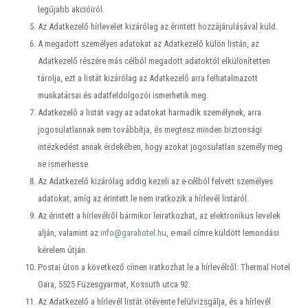
legújabb akcióiról.
Az Adatkezelő hírlevelet kizárólag az érintett hozzájárulásával küld.
A megadott személyes adatokat az Adatkezelő külön listán, az
Adatkezelő részére más célból megadott adatoktól elkülönítetten
tárolja, ezt a listát kizárólag az Adatkezelő arra felhatalmazott
munkatársai és adatfeldolgozói ismerhetik meg.
Adatkezelő a listát vagy az adatokat harmadik személynek, arra
jogosulatlannak nem továbbítja, és megtesz minden biztonsági
intézkedést annak érdekében, hogy azokat jogosulatlan személy meg
ne ismerhesse.
Az Adatkezelő kizárólag addig kezeli az e-célból felvett személyes
adatokat, amíg az érintett le nem iratkozik a hírlevél listáról.
Az érintett a hírlevélről bármikor leiratkozhat, az elektronikus levelek
alján, valamint az
info@garahotel.hu
, e-mail címre küldött lemondási
kérelem útján.
Postai úton a következő címen iratkozhat le a hírlevélről: Thermal Hotel
Gara, 5525 Füzesgyarmat, Kossuth utca 92.
Az Adatkezelő a hírlevél listát ötévente felülvizsgálja, és a hírlevél