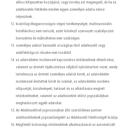
ahhoz kifejezetten hozzájárul, vagy törvény azt megengedi, és ha az
adatkezelés feltételei minden egyes személyes adatra nézve
teljesülnek.
kizárólag Magyarországon végez tevékenységet, multinacionális
hotellánchoz nem tartozik, ezért kötelező szervezeti szabályozást
bevezetnie és működtetnie nem szükséges.
személyes adatot harmadik országban lévő adatkezelő vagy
adatfeldolgozó részére nem továbbít.
az adatvédelmi incidenssel kapcsolatos intézkedések ellenőrzése,
valamint az érintett tájékoztatása céljából nyilvántartást vezet, amely
tartalmazza az érintett személyes adatok körét, az adatvédelmi
incidenssel érintettek körét és számát, az adatvédelmi incidens
időpontját, körülményeit, hatásait és az elhárítására megtett
intézkedéseket, valamint az adatkezelést előíró jogszabályban
meghatározott egyéb adatokat.
Az Adatkezelővel jogviszonyban álló szerződéses partner
adatkezelésének jogszerűségéért az Adatkezelő felelősségét kizárja.
Megfelelő biztonsági intézkedések alkalmazásával az automatizált