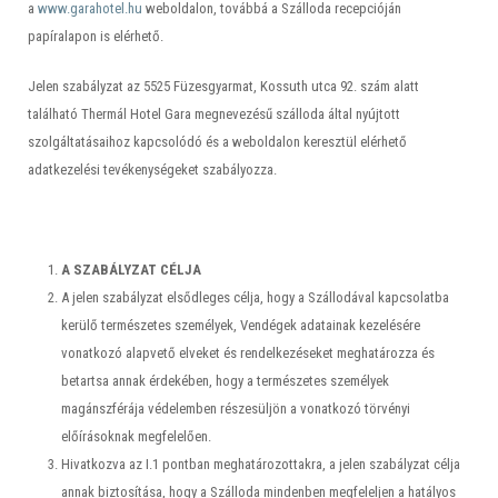
a
www.garahotel.hu
weboldalon, továbbá a Szálloda recepcióján
papíralapon is elérhető.
Jelen szabályzat az 5525 Füzesgyarmat, Kossuth utca 92. szám alatt
található Thermál Hotel Gara megnevezésű szálloda által nyújtott
szolgáltatásaihoz kapcsolódó és a weboldalon keresztül elérhető
adatkezelési tevékenységeket szabályozza.
A SZABÁLYZAT CÉLJA
A jelen szabályzat elsődleges célja, hogy a Szállodával kapcsolatba
kerülő természetes személyek, Vendégek adatainak kezelésére
vonatkozó alapvető elveket és rendelkezéseket meghatározza és
betartsa annak érdekében, hogy a természetes személyek
magánszférája védelemben részesüljön a vonatkozó törvényi
előírásoknak megfelelően.
Hivatkozva az I.1 pontban meghatározottakra, a jelen szabályzat célja
annak biztosítása, hogy a Szálloda mindenben megfeleljen a hatályos