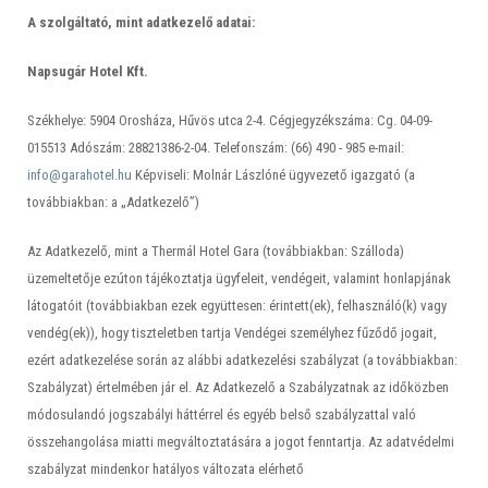
A szolgáltató, mint adatkezelő adatai:
Napsugár Hotel Kft.
Székhelye: 5904 Orosháza, Hűvös utca 2-4. Cégjegyzékszáma: Cg. 04-09-
015513 Adószám: 28821386-2-04. Telefonszám: (66) 490 - 985 e-mail:
info@garahotel.hu
Képviseli: Molnár Lászlóné ügyvezető igazgató (a
továbbiakban: a „Adatkezelő”)
Az Adatkezelő, mint a Thermál Hotel Gara (továbbiakban: Szálloda)
üzemeltetője ezúton tájékoztatja ügyfeleit, vendégeit, valamint honlapjának
látogatóit (továbbiakban ezek együttesen: érintett(ek), felhasználó(k) vagy
vendég(ek)), hogy tiszteletben tartja Vendégei személyhez fűződő jogait,
ezért adatkezelése során az alábbi adatkezelési szabályzat (a továbbiakban:
Szabályzat) értelmében jár el. Az Adatkezelő a Szabályzatnak az időközben
módosulandó jogszabályi háttérrel és egyéb belső szabályzattal való
összehangolása miatti megváltoztatására a jogot fenntartja. Az adatvédelmi
szabályzat mindenkor hatályos változata elérhető