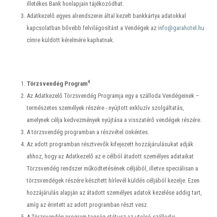
illetékes Bank honlapjain tájékozódhat.
Adatkezelő egyes alrendszerei által kezelt bankkártya adatokkal
kapcsolatban bővebb felvilágosítást a Vendégek az
info@garahotel.hu
címre küldött kérelmére kaphatnak.
4
Törzsvendég Program
Az Adatkezelő Törzsvendég Programja egy a szálloda Vendégeinek –
természetes személyek részére - nyújtott exkluzív szolgáltatás,
amelynek célja kedvezmények nyújtása a visszatérő vendégek részére.
A törzsvendég programban a részvétel önkéntes.
Az adott programban résztvevők kifejezett hozzájárulásukat adják
ahhoz, hogy az Adatkezelő az e célból átadott személyes adataikat
Törzsvendég rendszer működtetésének céljából, illetve speciálisan a
törzsvendégek részére készített hírlevél küldés céljából kezelje. Ezen
hozzájárulás alapján az átadott személyes adatok kezelése addig tart,
amíg az érintett az adott programban részt vesz.
A Törzsvendég program tagság státusz az utolsó szállodai