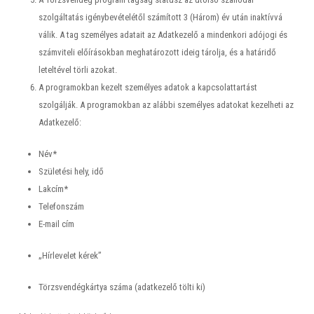
szolgáltatás igénybevételétől számított 3 (Három) év után inaktívvá
válik. A tag személyes adatait az Adatkezelő a mindenkori adójogi és
számviteli előírásokban meghatározott ideig tárolja, és a határidő
leteltével törli azokat.
A programokban kezelt személyes adatok a kapcsolattartást
szolgálják. A programokban az alábbi személyes adatokat kezelheti az
Adatkezelő:
Név*
Születési hely, idő
Lakcím*
Telefonszám
E-mail cím
„Hírlevelet kérek”
Törzsvendégkártya száma (adatkezelő tölti ki)