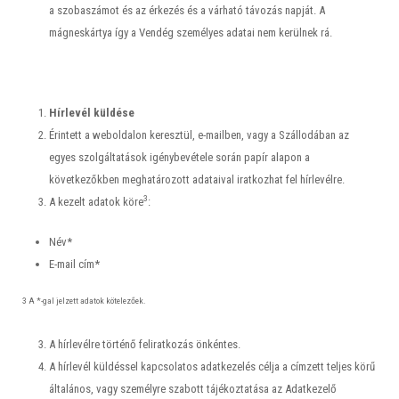
a szobaszámot és az érkezés és a várható távozás napját. A
mágneskártya így a Vendég személyes adatai nem kerülnek rá.
Hírlevél küldése
Érintett a weboldalon keresztül, e-mailben, vagy a Szállodában az
egyes szolgáltatások igénybevétele során papír alapon a
következőkben meghatározott adataival iratkozhat fel hírlevélre.
3
A kezelt adatok köre
:
Név*
E-mail cím*
3 A *-gal jelzett adatok kötelezőek.
A hírlevélre történő feliratkozás önkéntes.
A hírlevél küldéssel kapcsolatos adatkezelés célja a címzett teljes körű
általános, vagy személyre szabott tájékoztatása az Adatkezelő