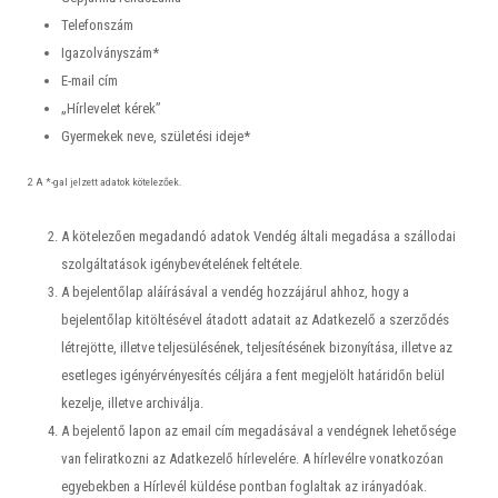
Telefonszám
Igazolványszám*
E-mail cím
„Hírlevelet kérek”
Gyermekek neve, születési ideje*
2 A *-gal jelzett adatok kötelezőek.
A kötelezően megadandó adatok Vendég általi megadása a szállodai
szolgáltatások igénybevételének feltétele.
A bejelentőlap aláírásával a vendég hozzájárul ahhoz, hogy a
bejelentőlap kitöltésével átadott adatait az Adatkezelő a szerződés
létrejötte, illetve teljesülésének, teljesítésének bizonyítása, illetve az
esetleges igényérvényesítés céljára a fent megjelölt határidőn belül
kezelje, illetve archiválja.
A bejelentő lapon az email cím megadásával a vendégnek lehetősége
van feliratkozni az Adatkezelő hírlevelére. A hírlevélre vonatkozóan
egyebekben a Hírlevél küldése pontban foglaltak az irányadóak.