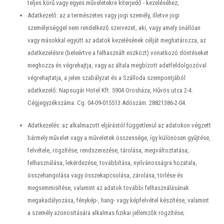
teljes körű vagy egyes műveletekre kiterjedő - kezeléséhez;
Adatkezelő: az a természetes vagy jogi személy, illetve jogi
személyiséggel nem rendelkező szervezet, aki, vagy amely önállóan
vagy másokkal együtt az adatok kezelésének célját meghatározza, az
adatkezelésre (beleértve a felhasznált eszközt) vonatkozó döntéseket
meghozza és végrehajtja, vagy az általa megbízott adatfeldolgozóval
végrehajtatja, a jelen szabályzat és a Szálloda szempontjából
adatkezelő: Napsugár Hotel Kft. 5904 Orosháza, Hűvös utca 2-4.
Cégjegyzékszáma: Cg. 04-09-015513 Adószám: 28821386-2-04.
Adatkezelés: az alkalmazott eljárástól függetlenül az adatokon végzett
bármely művelet vagy a műveletek összessége, így különösen gyűjtése,
felvétele, rögzítése, rendszerezése, tárolása, megváltoztatása,
felhasználása, lekérdezése, továbbítása, nyilvánosságra hozatala,
összehangolása vagy összekapcsolása, zárolása, törlése és
megsemmisítése, valamint az adatok további felhasználásának
megakadályozása, fénykép-, hang- vagy képfelvétel készítése, valamint
a személy azonosítására alkalmas fizikai jellemzők rögzítése;