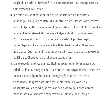
céljának, az adatok felvételének és kezelésének tisztességesnek és
törvényesnek kell lennie.
A személyes adat az adatkezelés során mindaddig megőrzi e
minőségét, amíg kapcsolata az érintettel helyreállítható. Az érintettel
akkor helyreállítható a kapcsolat, ha az adatkezelő rendelkezik azokkal
a technikai feltételekkel, amelyek a helyreállításhoz szükségesek.
Az adatkezelés során biztosítani kell az adatok pontosságát,
teljességét és - ha az adatkezelés céljára tekintettel szükséges -
naprakészségét, valamint azt, hogy az érintettet csak az adatkezelés
céljához szükséges ideig lehessen azonosítani.
Önkéntesség elve: Az érintett általi adatszolgáltatás önkéntes. Az
Adatkezelő a személyes adatot az érintett beleegyezésével kezeli. Az
önkéntes hozzájáruláson, mint belegyezésen érteni kell azt a
felhasználói magatartást, amellyel a felhasználó a weboldal
használatával elfogadja, hogy rá nézve a weboldal használatával
kapcsolatos valamennyi szabályozás automatikusan kiterjed.