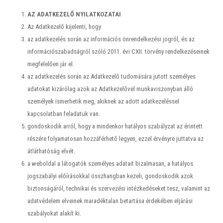
AZ ADATKEZELŐ NYILATKOZATAI
Az Adatkezelő kijelenti, hogy
az adatkezelés során az információs önrendelkezési jogról, és az
információszabadságról szóló 2011. évi CXII. törvény rendelkezéseinek
megfelelően jár el.
az adatkezelés során az Adatkezelő tudomására jutott személyes
adatokat kizárólag azok az Adatkezelővel munkaviszonyban álló
személyek ismerhetik meg, akiknek az adott adatkezeléssel
kapcsolatban feladatuk van.
gondoskodik arról, hogy a mindenkor hatályos szabályzat az érintett
részére folyamatosan hozzáférhető legyen, ezzel érvényre juttatva az
átláthatóság elvét.
a weboldal a látogatók személyes adatait bizalmasan, a hatályos
jogszabályi előírásokkal összhangban kezeli, gondoskodik azok
biztonságáról, technikai és szervezési intézkedéseket tesz, valamint az
adatvédelem elveinek maradéktalan betartása érdekében eljárási
szabályokat alakít ki.