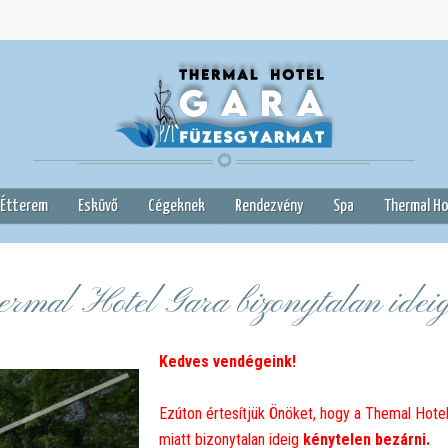
 Étterem
Esküvő
Cégeknek
Rendezvény
Spa
Thermal Ho
rmal Hotel Gara bizonytalan ideig
Kedves vendégeink!
Ezúton értesítjük Önöket, hogy a Themal Hote
miatt bizonytalan ideig
kénytelen bezárni.