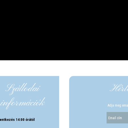
Szállodai
Hírle
információk
Adja meg email
entkezés 14:00 órától