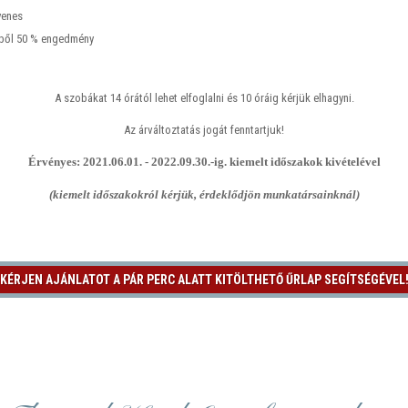
yenes
éből 50 % engedmény
A szobákat 14 órától lehet elfoglalni és 10 óráig kérjük elhagyni.
Az árváltoztatás jogát fenntartjuk!
Érvényes: 2021.06.01. - 2022.09.30.-ig. kiemelt időszakok kivételével
(kiemelt időszakokról kérjük, érdeklődjön munkatársainknál)
KÉRJEN AJÁNLATOT A PÁR PERC ALATT KITÖLTHETŐ ŰRLAP SEGÍTSÉGÉVEL