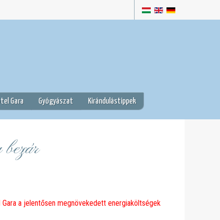
tel Gara
Gyógyászat
Kirándulástippek
 bezár
l Gara a jelentősen megnövekedett energiaköltségek