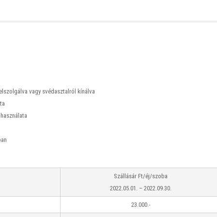
szolgálva vagy svédasztalról kínálva
ta
 használata
ban
Szállásár Ft/éj/szoba
2022.05.01. – 2022.09.30.
23.000.-