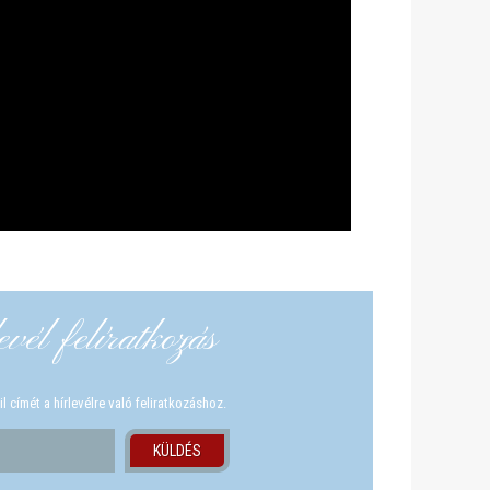
vél felíratkozás
 címét a hírlevélre való feliratkozáshoz.