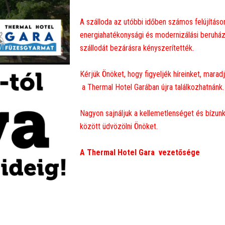
A szálloda az utóbbi időben számos felújításo
energiahatékonysági és modernizálási beruházá
szállodát bezárásra kényszerítették.
Kérjük Önöket, hogy figyeljék híreinket, marad
a Thermal Hotel Garában újra találkozhatnánk.
Nagyon sajnáljuk a kellemetlenséget és bízu
között üdvözölni Önöket.
A Thermal Hotel Gara vezetősége