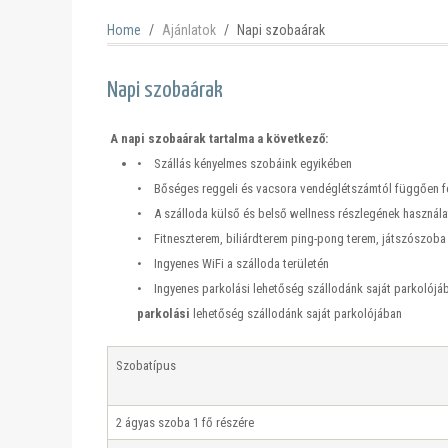
Home
Ajánlatok
Napi szobaárak
Napi szobaárak
A napi szobaárak tartalma a következő:
• Szállás kényelmes szobáink egyikében
• Bőséges reggeli és vacsora vendéglétszámtól függően fel
• A szálloda külső és belső wellness részlegének használa
• Fitneszterem, biliárdterem ping-pong terem, játszószoba
• Ingyenes WiFi a szálloda területén
• Ingyenes parkolási lehetőség szállodánk saját parkolójá
parkolási
lehetőség szállodánk saját parkolójában
Szobatípus
2 ágyas szoba 1 fő részére