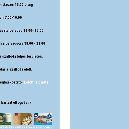
entkezés 10:00 óráig
li 7:00-10:00
asztalos ebéd 12:00- 15:00
nziós vacsora 18:00 - 21:00
a szálloda teljes területén.
lás a szálloda előtt.
égtájékoztató
(Letölthető pdf)
 kártyát elfogadunk