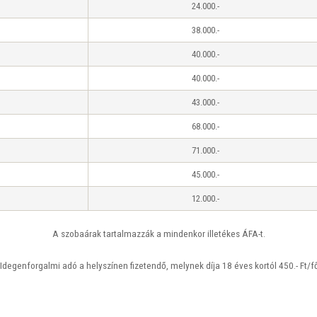
24.000.-
38.000.-
40.000.-
40.000.-
43.000.-
68.000.-
71.000.-
45.000.-
12.000.-
A szobaárak tartalmazzák a mindenkor illetékes ÁFA-t.
Idegenforgalmi adó a helyszínen fizetendő, melynek díja 18 éves kortól 450.- Ft/f