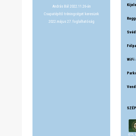
Kijel
András Bál 2022.11.26-án
Csapatépítő tréningcéget keresünk
Regge
2022.május 27. foglalhatóság
Svéd
Félpa
WiFi 
Parko
Vend
SZÉP