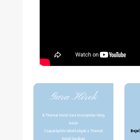
Gara Hírek
A Thermal Hotel Gara bizonytalan ideig
bezár
Csapatépítés lehetőségek a Thermal
Bejel
Hotel Garában