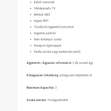
Kábel csatornák
Síkképernyős TV
Minibár hűtő
Ingyen WIFI
Törülköző/ágynemű biztosított
Ingyenes parkoló
Nem dohányzó szoba
Recepció éjjel-nappal
Erkély (utcára vagy medencére néző)
Ágyméret / Ágyazási információ:
2 db normál ágy
Pótágyazási lehetőség:
pótágy nem helyezhető el
Maximum kapacitás:
2
Szoba mérete:
19 négyzetméter