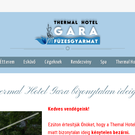
 Étterem
Esküvő
Cégeknek
Rendezvény
Spa
Thermal Ho
rmal Hotel Gara bizonytalan ideig
Kedves vendégeink!
Ezúton értesítjük Önöket, hogy a Themal Hote
miatt bizonytalan ideig
kénytelen bezárni.