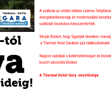
A szálloda az utóbbi időben számos felújításo
energiahatékonysági és modernizálási beruházá
szállodát bezárásra kényszerítették.
Kérjük Önöket, hogy figyeljék híreinket, marad
a Thermal Hotel Garában újra találkozhatnánk.
Nagyon sajnáljuk a kellemetlenséget és bízu
között üdvözölni Önöket.
A Thermal Hotel Gara vezetősége