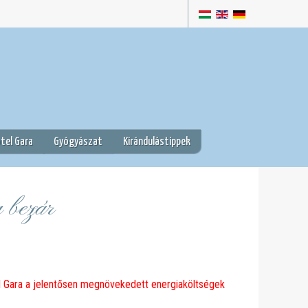
tel Gara
Gyógyászat
Kirándulástippek
 bezár
l Gara a jelentősen megnövekedett energiaköltségek