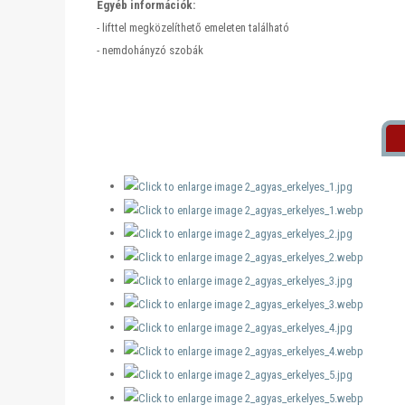
Egyéb információk:
- lifttel megközelíthető emeleten található
- nemdohányzó szobák