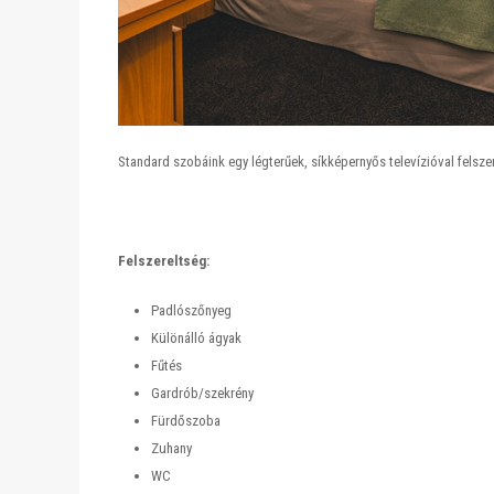
Standard szobáink egy légterűek, síkképernyős televízióval felszer
Felszereltség:
Padlószőnyeg
Különálló ágyak
Fűtés
Gardrób/szekrény
Fürdőszoba
Zuhany
WC