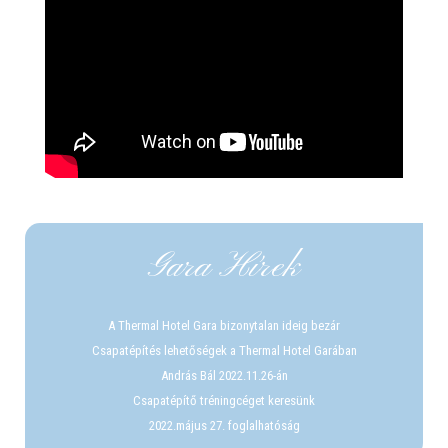
Gara Hírek
A Thermal Hotel Gara bizonytalan ideig bezár
Csapatépítés lehetőségek a Thermal Hotel Garában
András Bál 2022.11.26-án
Csapatépítő tréningcéget keresünk
2022.május 27. foglalhatóság