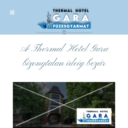
.
A Thermal Hotel Gara
bizonytalan ideig bezár