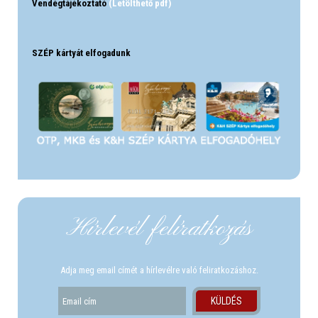
Vendégtájékoztató
(Letölthető pdf)
SZÉP kártyát elfogadunk
Hírlevél felíratkozás
Adja meg email címét a hírlevélre való feliratkozáshoz.