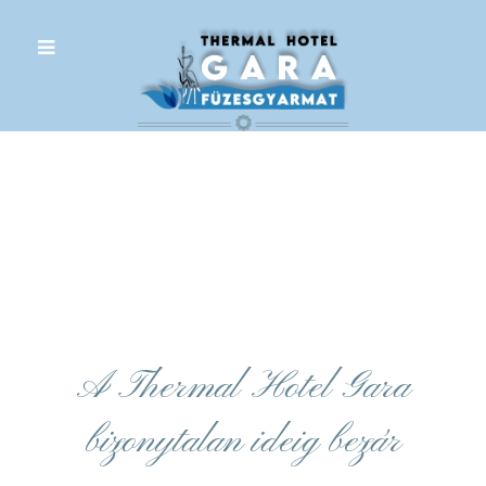
.
A Thermal Hotel Gara
bizonytalan ideig bezár