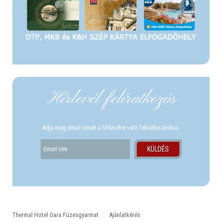
Hírlevél felíratkozás
Adja meg email címét a hírlevélre való feliratkozáshoz.
Thermal Hotel Gara Füzesgyarmat
Ajánlatkérés