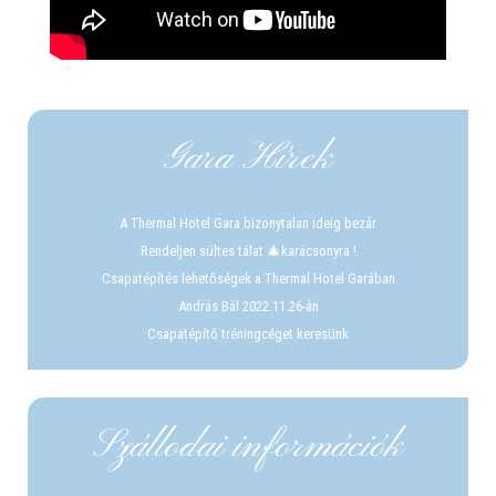
Gara Hírek
A Thermal Hotel Gara bizonytalan ideig bezár
Rendeljen sültes tálat 🎄karácsonyra !
Csapatépítés lehetőségek a Thermal Hotel Garában
András Bál 2022.11.26-án
Csapatépítő tréningcéget keresünk
Szállodai információk