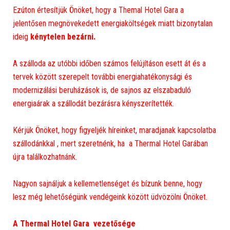
Ezúton értesítjük Önöket, hogy a Themal Hotel Gara a
jelentősen megnövekedett energiaköltségek miatt bizonytalan
ideig
kénytelen bezárni.
A szálloda az utóbbi időben számos felújításon esett át és a
tervek között szerepelt további energiahatékonysági és
modernizálási beruházások is, de sajnos az elszabaduló
energiaárak a szállodát bezárásra kényszerítették.
Kérjük Önöket, hogy figyeljék híreinket, maradjanak kapcsolatba
szállodánkkal , mert szeretnénk, ha a Thermal Hotel Garában
újra találkozhatnánk.
Nagyon sajnáljuk a kellemetlenséget és bízunk benne, hogy
lesz még lehetőségünk vendégeink között üdvözölni Önöket.
A Thermal Hotel Gara vezetősége