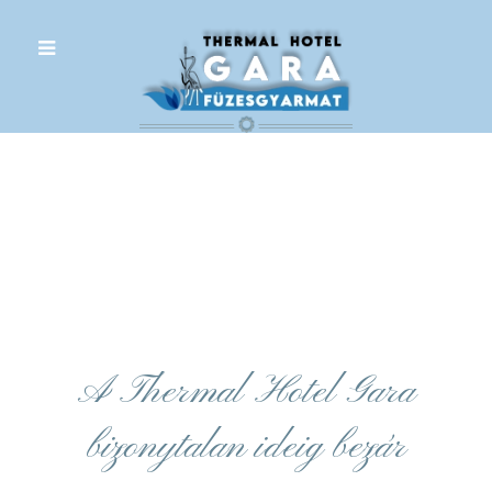
.
A Thermal Hotel Gara
bizonytalan ideig bezár