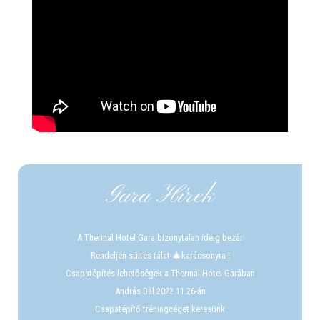
Gara Hírek
A Thermal Hotel Gara bizonytalan ideig bezár
Rendeljen sültes tálat 🎄karácsonyra !
Csapatépítés lehetőségek a Thermal Hotel Garában
András Bál 2022.11.26-án
Csapatépítő tréningcéget keresünk