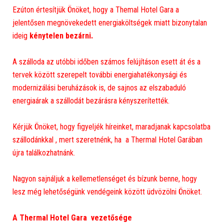
Ezúton értesítjük Önöket, hogy a Themal Hotel Gara a
jelentősen megnövekedett energiaköltségek miatt bizonytalan
ideig
kénytelen bezárni.
A szálloda az utóbbi időben számos felújításon esett át és a
tervek között szerepelt további energiahatékonysági és
modernizálási beruházások is, de sajnos az elszabaduló
energiaárak a szállodát bezárásra kényszerítették.
Kérjük Önöket, hogy figyeljék híreinket, maradjanak kapcsolatba
szállodánkkal , mert szeretnénk, ha a Thermal Hotel Garában
újra találkozhatnánk.
Nagyon sajnáljuk a kellemetlenséget és bízunk benne, hogy
lesz még lehetőségünk vendégeink között üdvözölni Önöket.
A Thermal Hotel Gara vezetősége