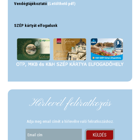
Vendégtájékoztató
(Letölthető pdf)
SZÉP kártyát elfogadunk
Hírlevél felíratkozás
Adja meg email címét a hírlevélre való feliratkozáshoz.