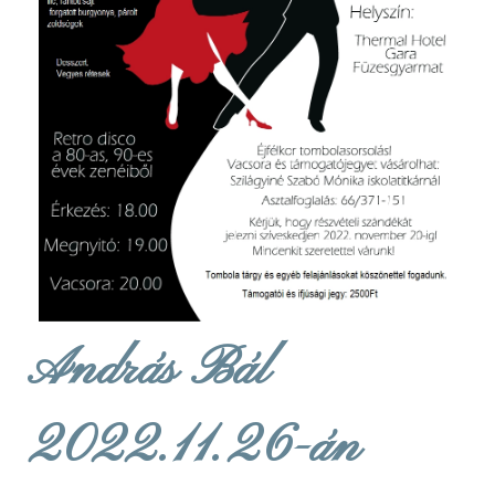
András Bál
2022.11.26-án