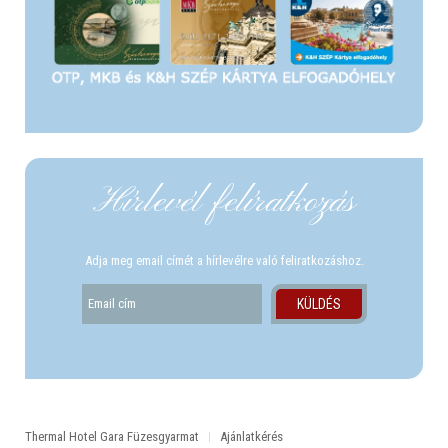
Hírlevél felíratkozás
Adja meg email címét a hírlevélre való feliratkozáshoz.
Thermal Hotel Gara Füzesgyarmat
Ajánlatkérés