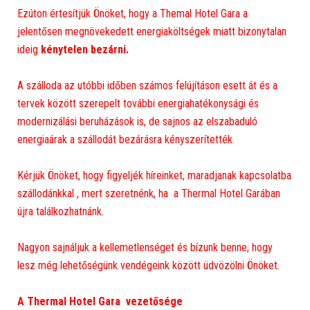
Ezúton értesítjük Önöket, hogy a Themal Hotel Gara a
jelentősen megnövekedett energiaköltségek miatt bizonytalan
ideig
kénytelen bezárni.
A szálloda az utóbbi időben számos felújításon esett át és a
tervek között szerepelt további energiahatékonysági és
modernizálási beruházások is, de sajnos az elszabaduló
energiaárak a szállodát bezárásra kényszerítették.
Kérjük Önöket, hogy figyeljék híreinket, maradjanak kapcsolatba
szállodánkkal , mert szeretnénk, ha a Thermal Hotel Garában
újra találkozhatnánk.
Nagyon sajnáljuk a kellemetlenséget és bízunk benne, hogy
lesz még lehetőségünk vendégeink között üdvözölni Önöket.
A Thermal Hotel Gara vezetősége