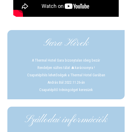
Gara Hírek
A Thermal Hotel Gara bizonytalan ideig bezár
Rendeljen sültes tálat 🎄karácsonyra !
Csapatépítés lehetőségek a Thermal Hotel Garában
András Bál 2022.11.26-án
Csapatépítő tréningcéget keresünk
Szállodai információk