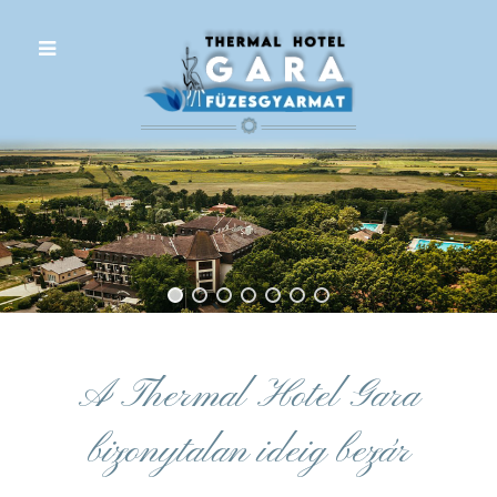
.
A Thermal Hotel Gara
bizonytalan ideig bezár