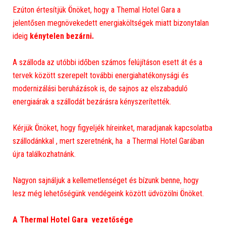
Ezúton értesítjük Önöket, hogy a Themal Hotel Gara a
jelentősen megnövekedett energiaköltségek miatt bizonytalan
ideig
kénytelen bezárni.
A szálloda az utóbbi időben számos felújításon esett át és a
tervek között szerepelt további energiahatékonysági és
modernizálási beruházások is, de sajnos az elszabaduló
energiaárak a szállodát bezárásra kényszerítették.
Kérjük Önöket, hogy figyeljék híreinket, maradjanak kapcsolatba
szállodánkkal , mert szeretnénk, ha a Thermal Hotel Garában
újra találkozhatnánk.
Nagyon sajnáljuk a kellemetlenséget és bízunk benne, hogy
lesz még lehetőségünk vendégeink között üdvözölni Önöket.
A Thermal Hotel Gara vezetősége