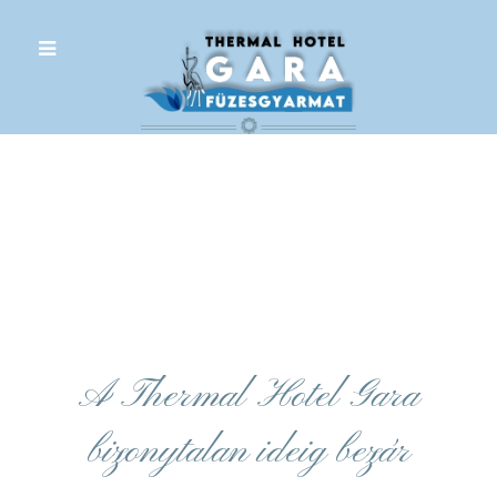
.
A Thermal Hotel Gara
bizonytalan ideig bezár