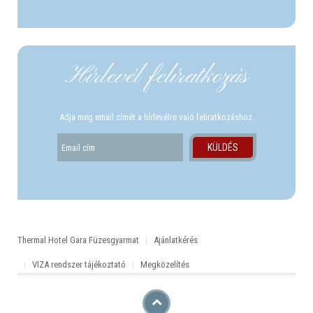
Hírlevél felíratkozás
Adja meg email címét a hírlevélre való feliratkozáshoz.
Thermal Hotel Gara Füzesgyarmat
Ajánlatkérés
VIZA rendszer tájékoztató
Megközelítés