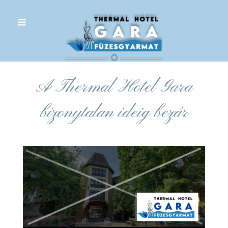
.
A Thermal Hotel Gara
bizonytalan ideig bezár