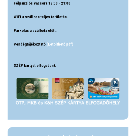
Félpanziós vacsora 18:00 - 21:00
WiFi a szálloda teljes területén.
Parkolás a szálloda előtt.
Vendégtájékoztató
(Letölthető pdf)
SZÉP kártyát elfogadunk