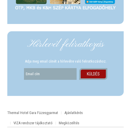
Hírlevél felíratkozás
Adja meg email címét a hírlevélre való feliratkozáshoz.
Thermal Hotel Gara Füzesgyarmat
Ajánlatkérés
VIZA rendszer tájékoztató
Megközelítés