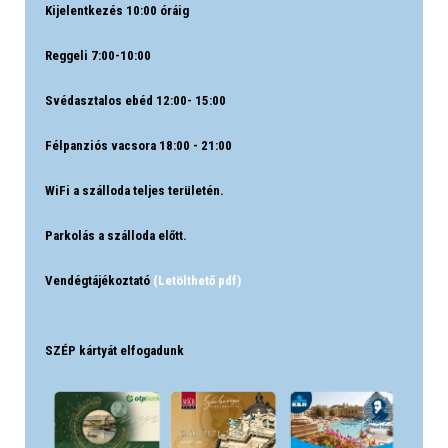
Kijelentkezés 10:00 óráig
Reggeli 7:00-10:00
Svédasztalos ebéd 12:00- 15:00
Félpanziós vacsora 18:00 - 21:00
WiFi a szálloda teljes területén.
Parkolás a szálloda előtt.
Vendégtájékoztató
(Letölthető pdf)
SZÉP kártyát elfogadunk