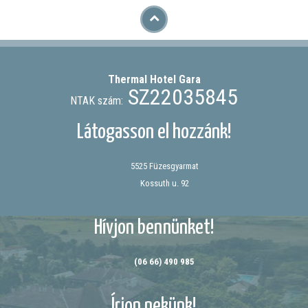
Thermal Hotel
Gara
SZ22035845
NTAK szám:
Látogasson el hozzánk!
5525 Füzesgyarmat
Kossuth u. 92
Hívjon bennünket!
(06 66) 490 985
Írjon nekünk!