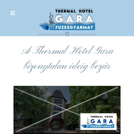
.
A Thermal Hotel Gara
bizonytalan ideig bezár