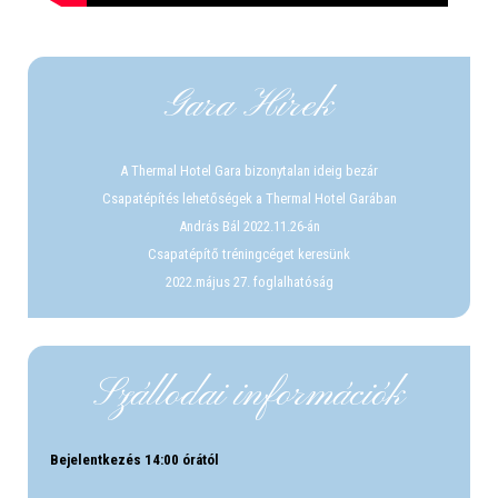
Gara Hírek
A Thermal Hotel Gara bizonytalan ideig bezár
Csapatépítés lehetőségek a Thermal Hotel Garában
András Bál 2022.11.26-án
Csapatépítő tréningcéget keresünk
2022.május 27. foglalhatóság
Szállodai információk
Bejelentkezés 14:00 órától