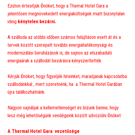
Ezúton értesítjük Önöket, hogy a Themal Hotel Gara a
jelentősen megnövekedett energiaköltségek miatt bizonytalan
ideig
kénytelen bezárni.
A szálloda az utóbbi időben számos felújításon esett át és a
tervek között szerepelt további energiahatékonysági és
modernizálási beruházások is, de sajnos az elszabaduló
energiaárak a szállodát bezárásra kényszerítették.
Kérjük Önöket, hogy figyeljék híreinket, maradjanak kapcsolatba
szállodánkkal , mert szeretnénk, ha a Thermal Hotel Garában
újra találkozhatnánk.
Nagyon sajnáljuk a kellemetlenséget és bízunk benne, hogy
lesz még lehetőségünk vendégeink között üdvözölni Önöket.
A Thermal Hotel Gara vezetősége