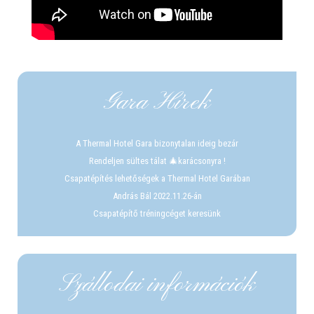
Gara Hírek
A Thermal Hotel Gara bizonytalan ideig bezár
Rendeljen sültes tálat 🎄karácsonyra !
Csapatépítés lehetőségek a Thermal Hotel Garában
András Bál 2022.11.26-án
Csapatépítő tréningcéget keresünk
Szállodai információk