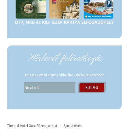
Hírlevél felíratkozás
Adja meg email címét a hírlevélre való feliratkozáshoz.
Thermal Hotel Gara Füzesgyarmat
Ajánlatkérés