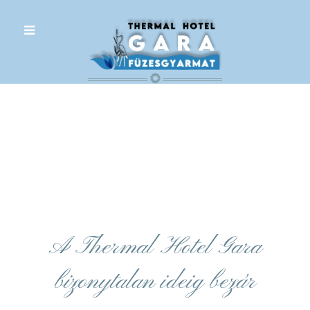
.
A Thermal Hotel Gara
bizonytalan ideig bezár