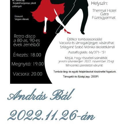
András Bál
2022.11.26-án