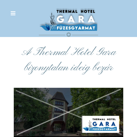
.
A Thermal Hotel Gara
bizonytalan ideig bezár