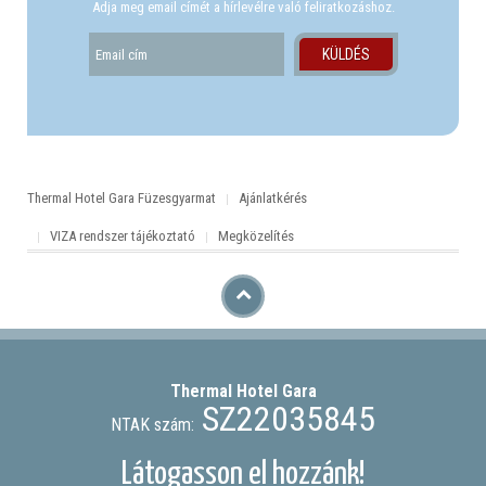
Adja meg email címét a hírlevélre való feliratkozáshoz.
Thermal Hotel Gara Füzesgyarmat
Ajánlatkérés
VIZA rendszer tájékoztató
Megközelítés
Thermal Hotel
Gara
SZ22035845
NTAK szám:
Látogasson el hozzánk!