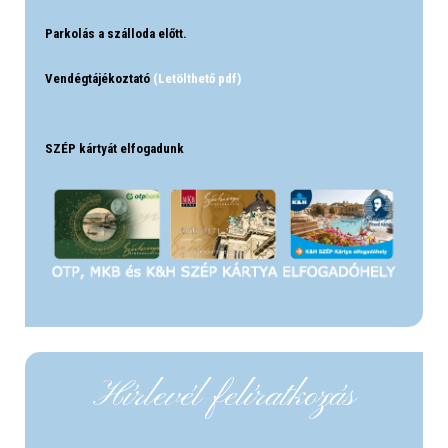
Parkolás a szálloda előtt.
Vendégtájékoztató
(Letölthető pdf)
SZÉP kártyát elfogadunk
Hírlevél felíratkozás